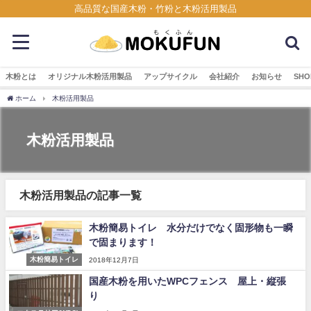
高品質な国産木粉・竹粉と木粉活用製品
木粉とは
オリジナル木粉活用製品
アップサイクル
会社紹介
お知らせ
SHO
ホーム
木粉活用製品
木粉活用製品
木粉活用製品の記事一覧
木粉簡易トイレ 水分だけでなく固形物も一瞬
で固まります！
木粉簡易トイレ
2018年12月7日
国産木粉を用いたWPCフェンス 屋上・縦張
り