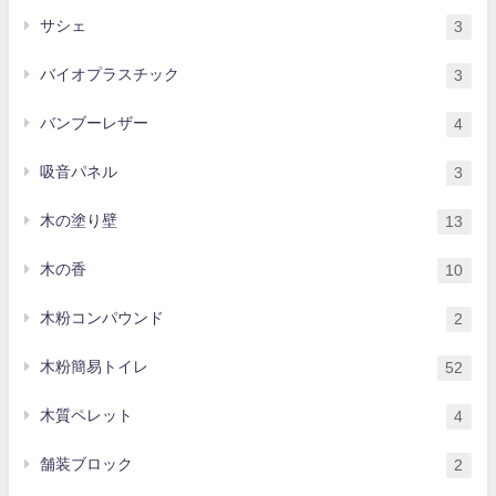
サシェ
3
バイオプラスチック
3
バンブーレザー
4
吸音パネル
3
木の塗り壁
13
木の香
10
木粉コンパウンド
2
木粉簡易トイレ
52
木質ペレット
4
舗装ブロック
2