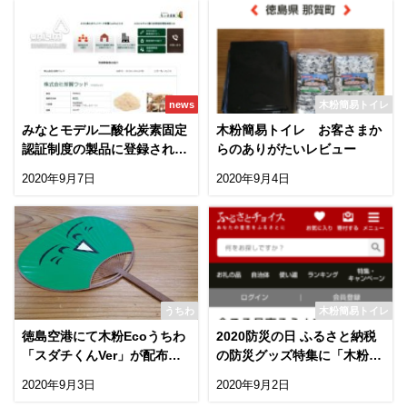
news
木粉簡易トイレ
みなとモデル二酸化炭素固定
木粉簡易トイレ お客さまか
認証制度の製品に登録されま
らのありがたいレビュー
した(うちわ・ポット)
2020年9月7日
2020年9月4日
うちわ
木粉簡易トイレ
徳島空港にて木粉Ecoうちわ
2020防災の日 ふるさと納税
「スダチくんVer」が配布さ
の防災グッズ特集に「木粉簡
れています！
易トイレ」掲載されました
2020年9月3日
2020年9月2日