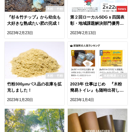
木粉・竹粉
news
『杉＆竹チップ』から幼虫も
第２回ローカルSDGｓ四国表
大好きな熟成たい肥の完成！
彰・地域課題解決部門優秀賞
を受賞！
2023年2月23日
2023年2月13日
木粉・竹粉
木粉簡易トイレ
竹粉300μmパス品の在庫を拡
2023年 仕事はじめ 『木粉
充しました！
簡易トイレ』も随時出荷しま
す！
2023年1月20日
2023年1月4日