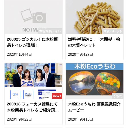
木粉簡易トイレ
木質ペレット
200925 ゴジカル！に木粉簡
燃料や猫砂に！ 木頭杉・桧
易トイレが登場！
の木質ペレット
2020年10月4日
2020年9月27日
news
うちわ
200918 フォーカス徳島にて
木粉Ecoうちわ 画像認識紹介
木粉簡易トイレをご紹介頂き
ムービー
ました
2020年9月22日
2020年9月15日