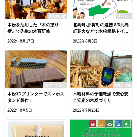
木の塗り壁
イベント
木粉を活用した『木の塗り
北島町-那賀町の連携 8/6北島
壁』で先生の木育研修
町花火などで木粉簡易トイレ
配布！
2022年8月17日
2022年8月5日
3Dプリンター
木粉・竹粉
木粉3Dプリンターでスマホス
木粉材料の予備乾燥で安心安
タンド製作！
全安定の木粉づくり
2022年8月5日
2022年7月26日