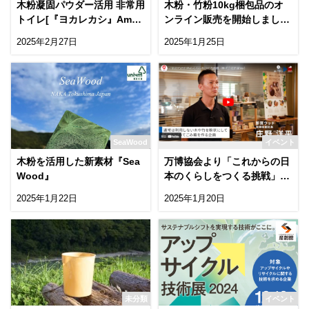
木粉凝固パウダー活用 非常用
木粉・竹粉10kg梱包品のオ
トイレ[『ヨカレカシ』Amaz
ンライン販売を開始しまし
on販売スタート！
た！
2025年2月27日
2025年1月25日
SeaWood
イベント
木粉を活用した新素材『Sea
万博協会より「これからの日
Wood』
本のくらしをつくる挑戦」の
ムービーが公開！
2025年1月22日
2025年1月20日
未分類
イベント