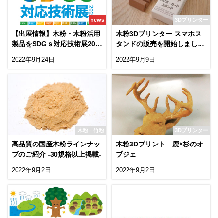
news
3Dプリンター
【出展情報】木粉・木粉活用
木粉3Dプリンター スマホス
製品をSDGｓ対応技術展202
タンドの販売を開始しました
2に出展！
♪
2022年9月24日
2022年9月9日
木粉・竹粉
3Dプリンター
高品質の国産木粉ラインナッ
木粉3Dプリント️ 鹿×杉のオ
プのご紹介 -30規格以上掲載-
ブジェ
2022年9月2日
2022年9月2日