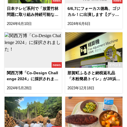
news
news
日本テレビ系列で「放置竹林
6/6,7にフォーカス徳島、ゴジ
問題に取り組み持続可能な未
カル！に出演します【グップ
来を目指す」取組が放送され
ラ】
2024年6月10日
2024年6月6日
ました
news
イベント
関西万博「Co-Design Chall
那賀町ふるさと納税返礼品
enge 2024」に採択されまし
「木粉簡易トイレ」がJR浜松
た！
町駅に展示
2024年5月28日
2023年12月18日