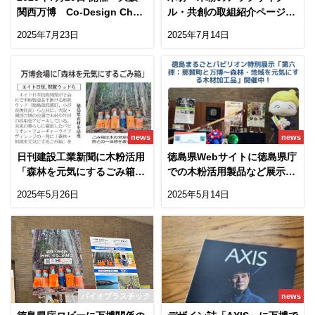
関西万博 Co-Design Chall
ル・共創の取組紹介ページを
enge Pitch ＃3 に登壇しま
作成しました
2025年7月23日
2025年7月14日
す！
news
news
日刊建設工業新聞に木粉活用
徳島県Webサイトに徳島県庁
「森林を元気にするごみ箱」
での木粉活用製品など展示を
の記事が掲載されました！
ご紹介いただきました！
2025年5月26日
2025年5月14日
バイオプラスチック
news