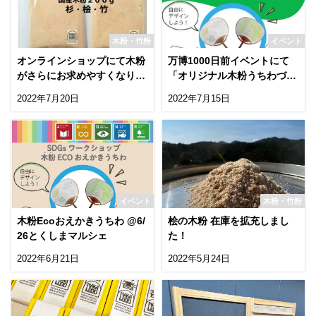
木粉・竹粉
イベント
オンラインショップにて木粉
万博1000日前イベントにて
がさらにお求めやすくなりま
「オリジナル木粉うちわづく
した！
り」
2022年7月20日
2022年7月15日
イベント
木粉・竹粉
木粉Ecoおえかきうちわ @6/
桧の木粉 在庫を拡充しまし
26とくしまマルシェ
た！
2022年6月21日
2022年5月24日