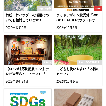
木粉・竹粉
news
竹粉・竹パウダーの活用につ
ウッドデザイン賞受賞『WO
いても検討しています！
OD LEATHER(ウッドレザ
ー)』木粉を活用！
2022年12月2日
2022年12月2日
うちわ
食器 BOTANICAL
【SDGs対応技術展2022】テ
こどもも使いやすい『木粉の
レビ大阪さんニュースに『木
カップ』
粉』登場！
2022年10月24日
2022年10月14日