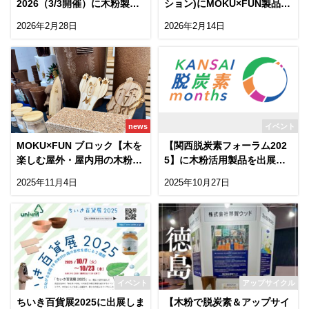
2026（3/3開催）に木粉製品
ション)にMOKU×FUN製品を
を出展します
展示します
2026年2月28日
2026年2月14日
news
イベント
MOKU×FUN ブロック【木を
【関西脱炭素フォーラム202
楽しむ屋外・屋内用の木粉舗
5】に木粉活用製品を出展し
装ブロック】
ます！
2025年11月4日
2025年10月27日
イベント
アップサイクル
ちいき百貨展2025に出展しま
【木粉で脱炭素＆アップサイ