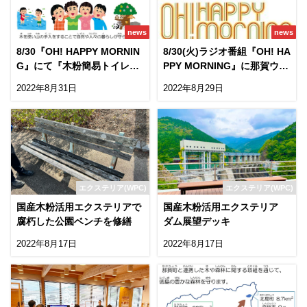
news
news
8/30『OH! HAPPY MORNIN
8/30(火)ラジオ番組『OH! HA
G』にて『木粉簡易トイレ』
PPY MORNING』に那賀ウッ
を紹介しました
ドが出演!
2022年8月31日
2022年8月29日
エクステリア(WPC)
エクステリア(WPC)
国産木粉活用エクステリアで
国産木粉活用エクステリア
腐朽した公園ベンチを修繕
ダム展望デッキ
2022年8月17日
2022年8月17日