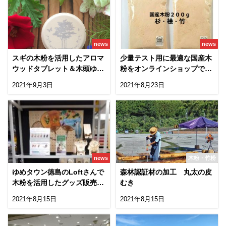
news
news
スギの木粉を活用したアロマ
少量テスト用に最適な国産木
ウッドタブレット＆木頭ゆず
粉をオンラインショップで販
の精油
売開始!
2021年9月3日
2021年8月23日
news
木粉・竹粉
ゆめタウン徳島のLoftさんで
森林認証材の加工 丸太の皮
木粉を活用したグッズ販売
むき
中！
2021年8月15日
2021年8月15日