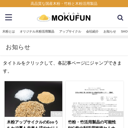
高品質な国産木粉・竹粉と木粉活用製品
木粉とは
オリジナル木粉活用製品
アップサイクル
会社紹介
お知らせ
SHO
お知らせ
タイトルをクリックして、各記事ページにジャンプできま
す。
うちわ
イベント
木粉アップサイクルのEcoう
竹粉・竹活用製品の可能性
ちわで夏も未来も涼やかに！
BIG竹の利活用技術セミナー