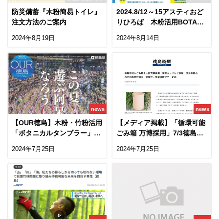
防災備蓄『木粉簡易トイレ』
2024.8/12～15アスティおど
注文方法のご案内
りひろば 木粉活用BOTANI
CALシリーズの展示
2024年8月19日
2024年8月14日
news
news
【OUR徳島】木粉・竹粉活用
【メディア掲載】「循環可能
「ボタニカルタンブラー」を
ごみ箱 万博採用」7/3徳島新
掲載いただきました
聞に掲載
2024年7月25日
2024年7月25日