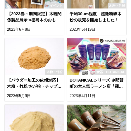
イベント
木粉・竹粉
【2023春～期間限定】木粉関
平均30μm程度 超微粉砕木
係製品展示in徳島木のおもち
粉の販売を開始しました！
ゃ美術館
2023年6月8日
2023年5月19日
木粉・竹粉
食器 BOTANICAL
【パウダー加工の依頼対応】
BOTANICALシリーズ ＠那賀
木粉・竹粉/おが粉・チップな
町の大人気ラーメン店『麺屋
ど粉砕加工の受託について
藤』さん
2023年5月9日
2023年4月11日