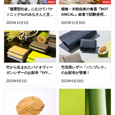
news
news
「循環型社会」にむけてパナ
植物・木粉由来の食器『BOT
ソニックGrのみなさんと交流
ANICAL』給食で試験使用が
会を実施
はじまりました【四国放送・
2023年12月1日
2023年11月10日
徳島新聞掲載】
バンブーレザー
バンブーレザー
竹から生まれたバイオヴィー
竹活用レザー「バンブレナ」
ガンレザーのお財布『IVY』
のお財布が登場！
のご紹介
2023年9月2日
2023年6月19日