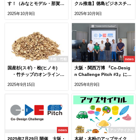
す！（みなとモデル・那賀
クル推進】徳島ビジネスチャ
町）
レンジメッセ2025出展
2025年10月9日
2025年10月9日
木粉・竹粉
news
国産杉(スギ)・桧(ヒノキ)
大阪・関西万博 『Co-Desig
・竹チップのオンライン販
n Challenge Pitch #3』に参
売を開始しました
加しました！
2025年9月15日
2025年8月9日
news
アップサイクル
2025年7月29日 開催 大阪・
木材・木粉のアップサイク