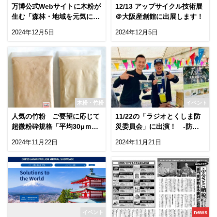
万博公式Webサイトに木粉が
12/13 アップサイクル技術展
生む「森林・地域を元気にす
＠大阪産創館に出展します！
るごみ箱」記事が掲載！
2024年12月5日
2024年12月5日
木粉・竹粉
イベント
人気の竹粉 ご要望に応じて
11/22の「ラジオとくしま防
超微粉砕規格「平均30μｍ」
災委員会」に出演！ -防災
の竹パウダー販売開始！
マルシェで木粉簡易トイレを
2024年11月22日
2024年11月21日
紹介-
イベント
news