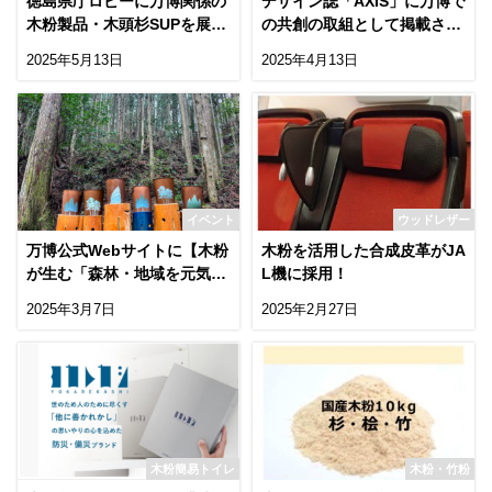
徳島県庁ロビーに万博関係の
デザイン誌「AXIS」に万博で
木粉製品・木頭杉SUPを展示
の共創の取組として掲載され
しました！
ました
2025年5月13日
2025年4月13日
イベント
ウッドレザー
万博公式Webサイトに【木粉
木粉を活用した合成皮革がJA
が生む「森林・地域を元気に
L機に採用！
するごみ箱」。木と生きる町
2025年3月7日
2025年2月27日
からの発信Vol.3】が掲載！
木粉簡易トイレ
木粉・竹粉