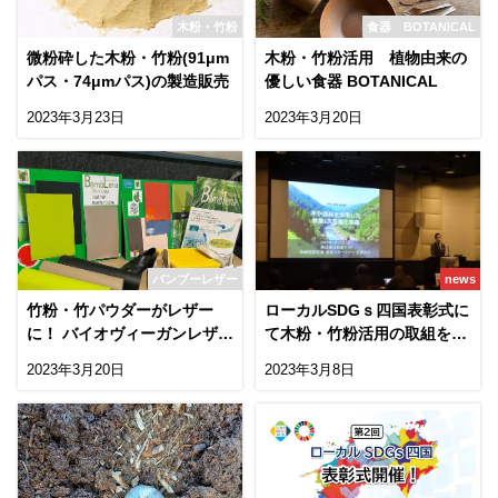
木粉・竹粉
食器 BOTANICAL
微粉砕した木粉・竹粉(91μm
木粉・竹粉活用 植物由来の
パス・74μmパス)の製造販売
優しい食器 BOTANICAL
2023年3月23日
2023年3月20日
バンブーレザー
news
竹粉・竹パウダーがレザー
ローカルSDGｓ四国表彰式に
に！ バイオヴィーガンレザー
て木粉・竹粉活用の取組をプ
『バンブレナ』
レゼン
2023年3月20日
2023年3月8日