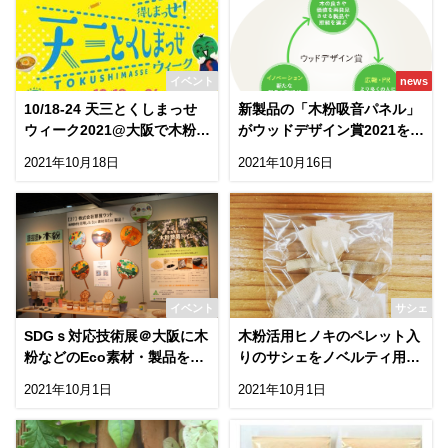
イベント
news
10/18-24 天三とくしまっせ
新製品の「木粉吸音パネル」
ウィーク2021@大阪で木粉う
がウッドデザイン賞2021を受
ちわ配布！
賞！
2021年10月18日
2021年10月16日
イベント
サシェ
SDGｓ対応技術展＠大阪に木
木粉活用ヒノキのペレット入
粉などのEco素材・製品を展
りのサシェをノベルティ用に
示しました
製作
2021年10月1日
2021年10月1日