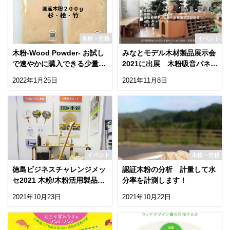
木粉・竹粉
イベント
木粉-Wood Powder- お試し
みなとモデル木材製品展示会
で速やかに購入できる少量パ
2021に出展 木粉吸音パネル
ックを！
も登場！
2022年1月25日
2021年11月8日
イベント
木粉・竹粉
徳島ビジネスチャレンジメッ
認証木粉の分析 計量して水
セ2021 木粉/木粉活用製品を
分率を計測します！
是非ご覧ください！
2021年10月23日
2021年10月22日