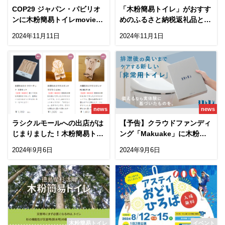
COP29 ジャパン・パビリオ
「木粉簡易トイレ」がおすす
ンに木粉簡易トイレmovieが
めのふるさと納税返礼品とし
登場！
てＦＲＩＤＡＹに掲載！
2024年11月11日
2024年11月1日
news
news
ラシクルモールへの出店がは
【予告】クラウドファンディ
じまりました！木粉簡易トイ
ング「Makuake」に木粉簡
レも登場
易トイレコラボ商品が登場！
2024年9月6日
2024年9月6日
木粉簡易トイレ
イベント