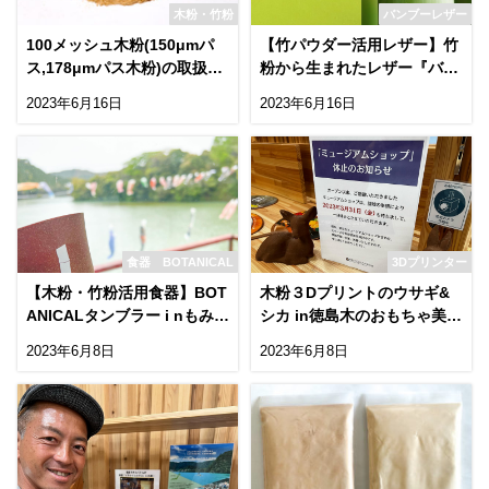
木粉・竹粉
バンブーレザー
100メッシュ木粉(150μmパ
【竹パウダー活用レザー】竹
ス,178μmパス木粉)の取扱い
粉から生まれたレザー『バン
ございます！
ブレナ』で製品開発！
2023年6月16日
2023年6月16日
食器 BOTANICAL
3Dプリンター
【木粉・竹粉活用食器】BOT
木粉３Dプリントのウサギ&
ANICALタンブラー i nもみじ
シカ in徳島木のおもちゃ美術
川温泉
館
2023年6月8日
2023年6月8日