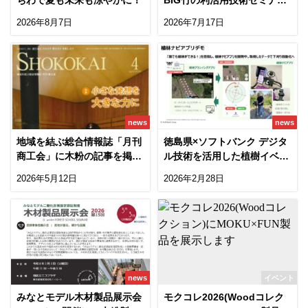
（関西）に登壇します！
2026年8月7日
2026年7月17日
news
news
地域を結ぶ総合情報誌「月刊
徳島県×ソフトバンク デジタ
商工会」に木粉の記事を掲載
ル技術を活用した植樹イベン
いただきました！
ト（木粉簡易トイレも登
2026年5月12日
2026年2月28日
場！）
news
イベント
みなとモデル木材製品展示会
モクコレ2026(Woodコレク