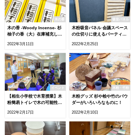
木の香
吸音パネル
木の香 -Woody Incense- 杉
木粉吸音パネル 会議スペース
柚子の香（大）在庫補充しま
の仕切りに使えるパーティシ
した！
ョン型!
2022年3月11日
2022年2月25日
イベント
木粉・竹粉
【相生小学校で木育授業】木
木粉グッズ 杉や桧や竹のパウ
粉簡易トイレで木の可能性を
ダーがいろいろなものに！
学ぶ
2022年2月17日
2022年2月10日