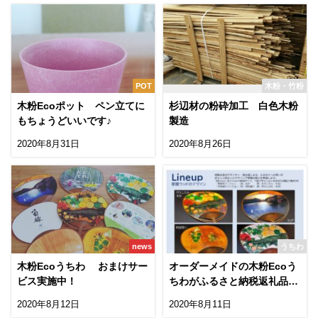
POT
木粉・竹粉
木粉Ecoポット ペン立てに
杉辺材の粉砕加工 白色木粉
もちょうどいいです♪
製造
2020年8月31日
2020年8月26日
news
うちわ
木粉Ecoうちわ おまけサー
オーダーメイドの木粉Ecoう
ビス実施中！
ちわがふるさと納税返礼品
に！
2020年8月12日
2020年8月11日