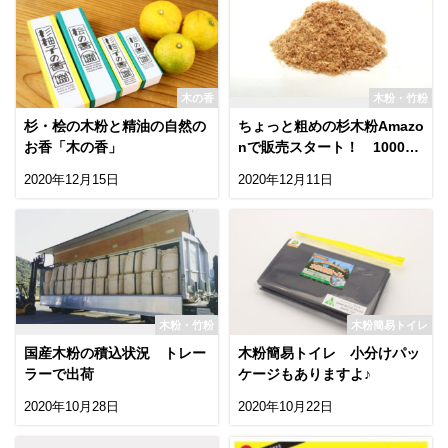
木の香
木粉・竹粉
杉・桧の木粉と精油の自然の
ちょっと粗めの杉木粉Amazo
お香「木の香」
nで販売スタート！ 1000μ
mパス・178μmオン
2020年12月15日
2020年12月11日
木粉・竹粉
木粉簡易トイレ
国産木粉の積込状況 トレー
木粉簡易トイレ 小分けパッ
ラーで出荷
ケージもありますよ♪
2020年10月28日
2020年10月22日