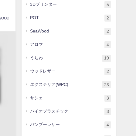
3Dプリンター
5
POT
2
WOOD
SeaWood
2
アロマ
4
うちわ
19
ウッドレザー
2
エクステリア(WPC)
23
サシェ
3
バイオプラスチック
3
バンブーレザー
4