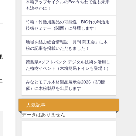
木粉アップサイクルのEcoうちわで夏も未来
も涼やかに！
竹粉・竹活用製品の可能性 BIG竹の利活用
技術セミナー（関西）に登壇します！
、
地域を結ぶ総合情報誌「月刊 商工会」に木
粉の記事を掲載いただきました！
果
徳島県×ソフトバンク デジタル技術を活用し
た植樹イベント（木粉簡易トイレも登場！）
生
みなとモデル木材製品展示会2026（3/3開
催）に木粉製品を出展します
人気記事
データはありません
問い合わせフォーム
お気軽にお問い合わせください。