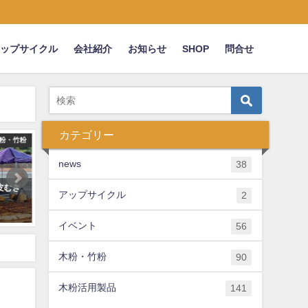
アップサイクル
会社紹介
お知らせ
SHOP
問合せ
カテゴリー
粉・竹粉
木粉簡易トイレ
木
news
38
皮むき
200918 フォーカス徳島にて木粉
とくしま林業アカデミー実
アップサイクル
2
簡易トイレをご紹介頂きました
太 ⇒木粉化して研修施設「
に木の塗り壁として活用！
2020年9月22日
イベント
56
2018年12月7日
木粉・竹粉
90
木粉活用製品
141