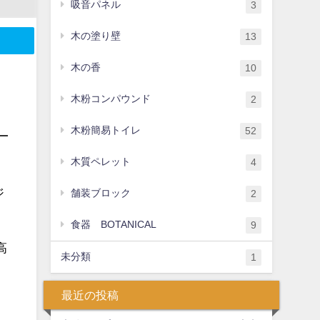
吸音パネル
3
木の塗り壁
13
木の香
10
木粉コンパウンド
2
木粉簡易トイレ
52
木質ペレット
4
ジ
舗装ブロック
2
食器 BOTANICAL
9
高
未分類
1
最近の投稿