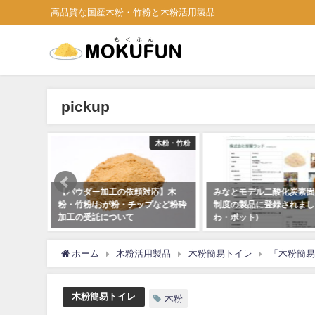
高品質な国産木粉・竹粉と木粉活用製品
pickup
木の塗り壁
木粉・竹粉
実習用丸
【パウダー加工の依頼対応】木
みなとモデル二酸化炭素固
「木舎」
粉・竹粉/おが粉・チップなど粉砕
制度の製品に登録されまし
！
加工の受託について
わ・ポット)
2023年5月9日
2020年9月7日
ホーム
木粉活用製品
木粉簡易トイレ
「木粉簡易
木粉簡易トイレ
木粉