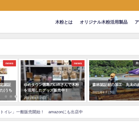
木粉とは
オリジナル木粉活用製品
news
news
木
定認証
ゆめタウン徳島のLoftさんで木粉
森林認証材の加工 丸太の
た(うち
を活用したグッズ販売中！
2021年8月15日
2021年8月15日
トイレ」一般販売開始！ amazonにも出店中