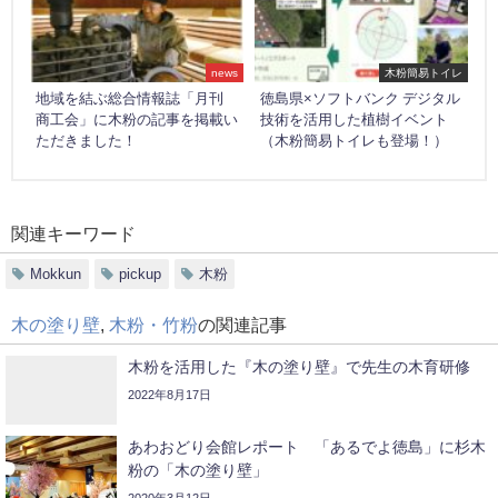
news
木粉簡易トイレ
地域を結ぶ総合情報誌「月刊
徳島県×ソフトバンク デジタル
商工会」に木粉の記事を掲載い
技術を活用した植樹イベント
ただきました！
（木粉簡易トイレも登場！）
関連キーワード
Mokkun
pickup
木粉
木の塗り壁
,
木粉・竹粉
の関連記事
木粉を活用した『木の塗り壁』で先生の木育研修
2022年8月17日
あわおどり会館レポート 「あるでよ徳島」に杉木
粉の「木の塗り壁」
2020年3月12日