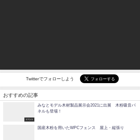
この記事が気に入ったら
フォローしよう
最新情報をお届けします
Twitterでフォローしよう
おすすめの記事
みなとモデル木材製品展示会2021に出展 木粉吸音パ
ネルも登場！
イベント
国産木粉を用いたWPCフェンス 屋上・縦張り