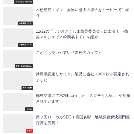
エクステリア(WPC)
木粉簡易トイレ 素早い凝固の様子をムービーでご紹
介
木粉簡易トイレ
11/22の「ラジオとくしま防災委員会」に出演！ -防
災マルシェで木粉簡易トイレを紹介-
木粉簡易トイレ
こどもも使いやすい『木粉のカップ』
食器 BOTANICAL
徳島県認定リサイクル製品に当社スギ木粉が認定され
ました
木粉・竹粉
徳島空港にて木粉Ecoうちわ「スダチくんVer」が配布
されています！
うちわ
第２回ローカルSDGｓ四国表彰・地域課題解決部門優
秀賞を受賞！
news