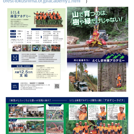
orest-tokushima.or.jp/academy1.html
）