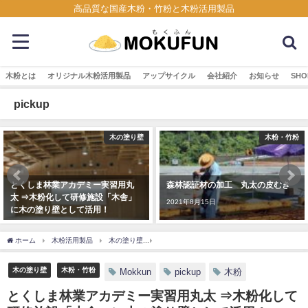
高品質な国産木粉・竹粉と木粉活用製品
木粉とは
オリジナル木粉活用製品
アップサイクル
会社紹介
お知らせ
SHO
pickup
木粉・竹粉
木粉・竹粉
森林認証材の加工 丸太の皮むき
【パウダー加工の依頼対応】木
粉・竹粉/おが粉・チップなど粉砕
2021年8月15日
加工の受託について
2023年5月9日
ホーム
木粉活用製品
木の塗り壁
とくしま林業アカデミー実習用丸太 ⇒木粉化し
木の塗り壁
木粉・竹粉
Mokkun
pickup
木粉
とくしま林業アカデミー実習用丸太 ⇒木粉化して