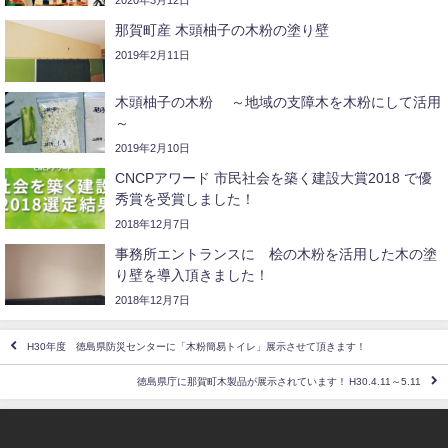
那賀町産 木頭柚子の木粉の塗り壁
2019年2月11日
木頭柚子の木粉 ～地域の支障木を木粉にして活用
～
2019年2月10日
CNCPアワード 市民社会を築く建設大賞2018 で優
秀賞を受賞しました！
2018年12月7日
事務所エントランスに 桧の木粉を活用した木の塗
り壁を導入頂きました！
2018年12月7日
H30年度 徳島県防災センターに「木粉簡易トイレ」展示させて頂きます！
徳島県庁に那賀町木製品が展示されています！ H30.4.11～5.11