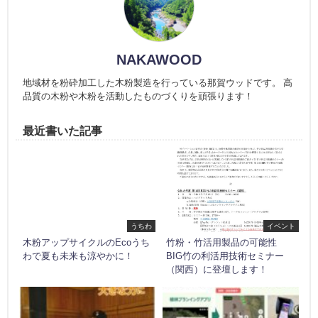
NAKAWOOD
地域材を粉砕加工した木粉製造を行っている那賀ウッドです。 高
品質の木粉や木粉を活動したものづくりを頑張ります！
最近書いた記事
うちわ
イベント
木粉アップサイクルのEcoうち
竹粉・竹活用製品の可能性
わで夏も未来も涼やかに！
BIG竹の利活用技術セミナー
（関西）に登壇します！