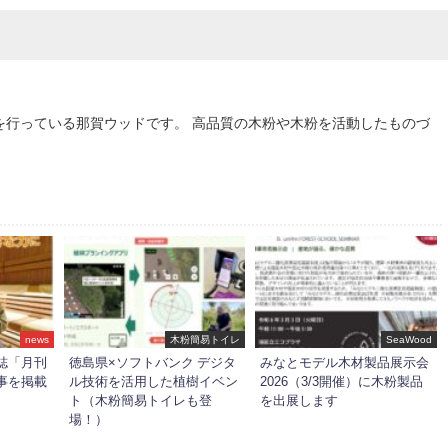
を行っている那賀ウッドです。 高品質の木粉や木粉を活動したものづ
news
木粉簡易トイレ
SeaWood
誌「月刊
徳島県×ソフトバンク デジタ
みなとモデル木材製品展示会
事を掲載
ル技術を活用した植樹イベン
2026（3/3開催）に木粉製品
ト（木粉簡易トイレも登
を出展します
場！）