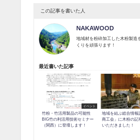
この記事を書いた人
NAKAWOOD
地域材を粉砕加工した木粉製造
くりを頑張ります！
最近書いた記事
イベント
竹粉・竹活用製品の可能性
地域を結ぶ総合情報
BIG竹の利活用技術セミナー
商工会」に木粉の記
（関西）に登壇します！
いただきました！