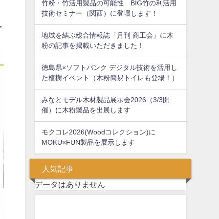
竹粉・竹活用製品の可能性 BIG竹の利活用
技術セミナー（関西）に登壇します！
・
地域を結ぶ総合情報誌「月刊 商工会」に木
粉の記事を掲載いただきました！
徳島県×ソフトバンク デジタル技術を活用し
た植樹イベント（木粉簡易トイレも登場！）
みなとモデル木材製品展示会2026（3/3開
催）に木粉製品を出展します
モクコレ2026(Woodコレクション)に
MOKU×FUN製品を展示します
人気記事
データはありません
問い合わせフォーム
お気軽にお問い合わせください。