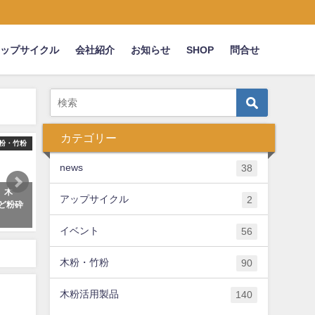
アップサイクル
会社紹介
お知らせ
SHOP
問合せ
カテゴリー
粉・竹粉
木粉簡易トイレ
木
news
38
】木
200918 フォーカス徳島にて木粉
森林認証材の加工 丸太の
アップサイクル
2
ど粉砕
簡易トイレをご紹介頂きました
2021年8月15日
2020年9月22日
イベント
56
木粉・竹粉
90
木粉活用製品
140