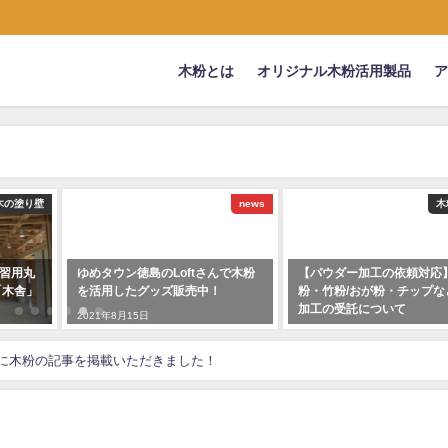
木粉とは
オリジナル木粉活用製品
木の塗り壁
news
木
習用丸
ゆめタウン徳島のLoftさんで木粉
【パウダー加工の依頼対応
「木舎」
を活用したグッズ販売中！
粉・竹粉/おが粉・チップな
加工の受託について
2021年8月15日
2023年5月9日
」に木粉の記事を掲載いただきました！