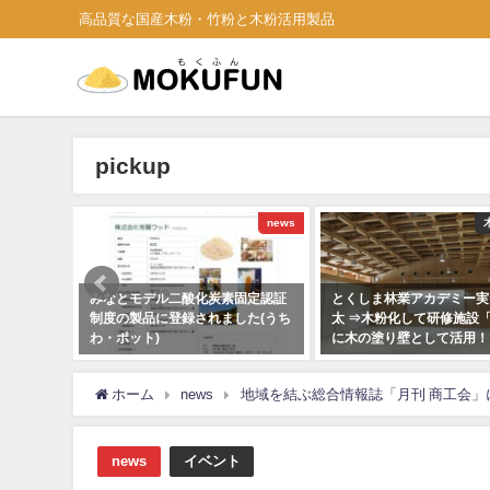
高品質な国産木粉・竹粉と木粉活用製品
pickup
木粉・竹粉
news
の皮むき
みなとモデル二酸化炭素固定認証
とくしま林業アカデミー実
制度の製品に登録されました(うち
太 ⇒木粉化して研修施設
わ・ポット)
に木の塗り壁として活用！
2020年9月7日
2018年12月7日
ホーム
news
地域を結ぶ総合情報誌「月刊 商工会
news
イベント