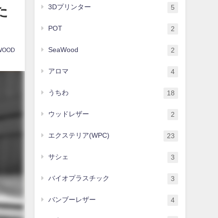
た
3Dプリンター
5
POT
2
SeaWood
2
WOOD
アロマ
4
うちわ
18
ウッドレザー
2
エクステリア(WPC)
23
サシェ
3
バイオプラスチック
3
バンブーレザー
4