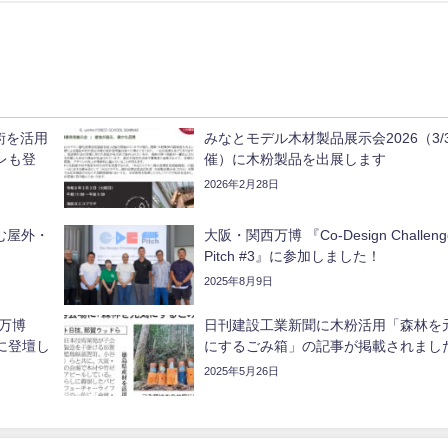
術を活用
みなとモデル木材製品展示会2026（3/
レも登
催）に木粉製品を出展します
2026年2月28日
しむ屋外・
大阪・関西万博 『Co-Design Challeng
Pitch #3』に参加しました！
2025年8月9日
関西万博
日刊建設工業新聞に木粉活用「森林を
＃3 に登壇し
にするごみ箱」の記事が掲載されまし
2025年5月26日