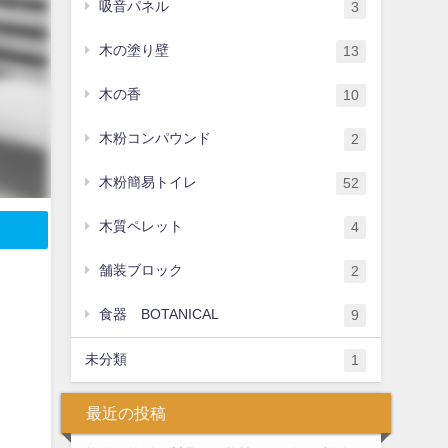
吸音パネル
3
木の塗り壁
13
木の香
10
木粉コンパウンド
2
木粉簡易トイレ
52
木質ペレット
4
舗装ブロック
2
食器 BOTANICAL
9
未分類
1
最近の投稿