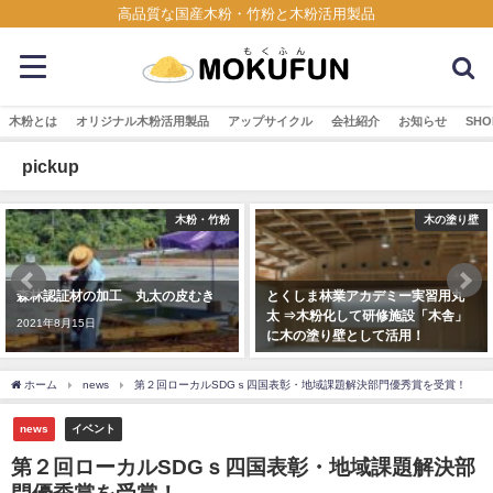
高品質な国産木粉・竹粉と木粉活用製品
木粉とは
オリジナル木粉活用製品
アップサイクル
会社紹介
お知らせ
SHO
pickup
木粉・竹粉
木の塗り壁
森林認証材の加工 丸太の皮むき
とくしま林業アカデミー実習用丸
太 ⇒木粉化して研修施設「木舎」
2021年8月15日
に木の塗り壁として活用！
2018年12月7日
ホーム
news
第２回ローカルSDGｓ四国表彰・地域課題解決部門優秀賞を受賞！
news
イベント
第２回ローカルSDGｓ四国表彰・地域課題解決部