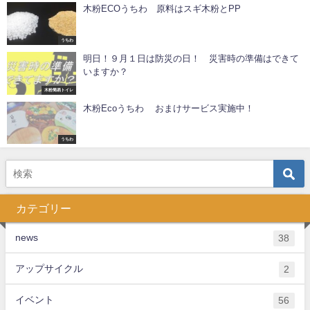
木粉ECOうちわ 原料はスギ木粉とPP
うちわ
明日！９月１日は防災の日！ 災害時の準備はできて
いますか？
木粉簡易トイレ
木粉Ecoうちわ おまけサービス実施中！
うちわ
カテゴリー
news
38
アップサイクル
2
イベント
56