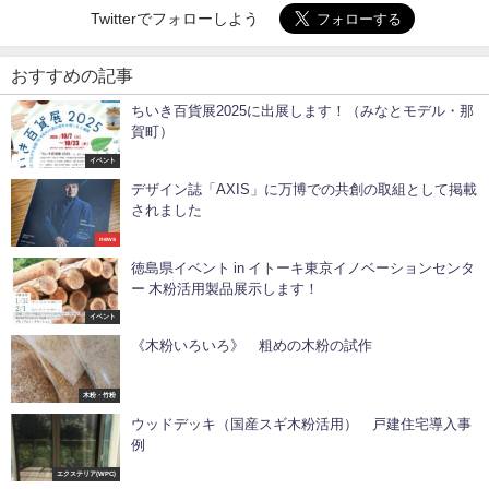
Twitterでフォローしよう
おすすめの記事
ちいき百貨展2025に出展します！（みなとモデル・那
賀町）
イベント
デザイン誌「AXIS」に万博での共創の取組として掲載
されました
news
徳島県イベント in イトーキ東京イノベーションセンタ
ー 木粉活用製品展示します！
イベント
《木粉いろいろ》 粗めの木粉の試作
木粉・竹粉
ウッドデッキ（国産スギ木粉活用） 戸建住宅導入事
例
エクステリア(WPC)