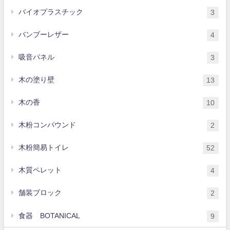
バイオプラスチック
3
バンブーレザー
4
吸音パネル
3
木の塗り壁
13
木の香
10
木粉コンパウンド
2
木粉簡易トイレ
52
木質ペレット
4
舗装ブロック
2
食器 BOTANICAL
9