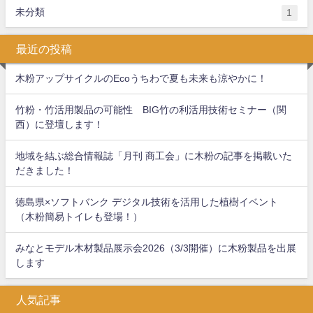
未分類
1
最近の投稿
木粉アップサイクルのEcoうちわで夏も未来も涼やかに！
竹粉・竹活用製品の可能性 BIG竹の利活用技術セミナー（関
西）に登壇します！
地域を結ぶ総合情報誌「月刊 商工会」に木粉の記事を掲載いた
だきました！
徳島県×ソフトバンク デジタル技術を活用した植樹イベント
（木粉簡易トイレも登場！）
みなとモデル木材製品展示会2026（3/3開催）に木粉製品を出展
します
人気記事