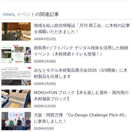
news
,
イベント
の関連記事
地域を結ぶ総合情報誌「月刊 商工会」に木粉の記事
を掲載いただきました！
2026年5月12日
徳島県×ソフトバンク デジタル技術を活用した植樹
イベント（木粉簡易トイレも登場！）
2026年2月28日
みなとモデル木材製品展示会2026（3/3開催）に木
粉製品を出展します
2026年2月28日
MOKU×FUN ブロック【木を楽しむ屋外・屋内用の
木粉舗装ブロック】
2025年11月4日
大阪・関西万博 『Co-Design Challenge Pitch #3』
に参加しました！
2025年8月9日