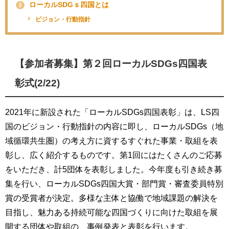
ローカルSDGｓ四国とは
3
ビジョン・行動指針
【参加者募集】第２回ローカルSDGs四国表
彰式(2/22)
2021年に新設された「ローカルSDGs四国表彰」は、LS四
国のビジョン・行動指針の内容に即し、ローカルSDGs（地
域循環共生圏）の考え方に資するすぐれた事業・取組を表
彰し、広く紹介するものです。第1回にはたくさんのご応募
をいただき、計5団体を表彰しました。今年度も引き続き募
集を行い、ローカルSDGs四国大賞・部門賞・審査委員特別
賞の受賞者が決定。多様な主体と協働で地域課題の解決を
目指し、魅力ある持続可能な四国づくりに向けた取組を展
開する団体や取組の、事例発表と表彰を行います。