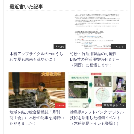
最近書いた記事
うちわ
イベント
木粉アップサイクルのEcoうち
竹粉・竹活用製品の可能性
わで夏も未来も涼やかに！
BIG竹の利活用技術セミナー
（関西）に登壇します！
news
木粉簡易トイレ
地域を結ぶ総合情報誌「月刊
徳島県×ソフトバンク デジタル
商工会」に木粉の記事を掲載い
技術を活用した植樹イベント
ただきました！
（木粉簡易トイレも登場！）