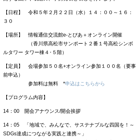
【日程】 令和５年２月２２日（水）１４：００～１６：
３０
【場所】 情報通信交流館e-とぴあ＋オンライン開催
（香川県高松市サンポート２番１号高松シンボ
ルタワー タワー棟４･５階）
【定員】 会場参加５０名+オンライン参加１００名（要事
前申込）
参加料は無料 *
申込はこちらから
【プログラム内容】
14：00 開会アナウンス/開会挨拶
14：05 「地域で、みんなで、サステナブルな四国を！～
SDGs達成につながる実践と連携～」