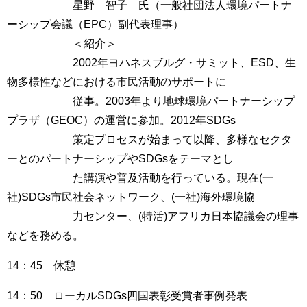
星野 智子 氏（一般社団法人環境パートナ
ーシップ会議（EPC）副代表理事）
＜紹介＞
2002年ヨハネスブルグ・サミット、ESD、生
物多様性などにおける市民活動のサポートに
従事。2003年より地球環境パートナーシップ
プラザ（GEOC）の運営に参加。2012年SDGs
策定プロセスが始まって以降、多様なセクタ
ーとのパートナーシップやSDGsをテーマとし
た講演や普及活動を行っている。現在(一
社)SDGs市民社会ネットワーク、(一社)海外環境協
力センター、(特活)アフリカ日本協議会の理事
などを務める。
14：45 休憩
14：50 ローカルSDGs四国表彰受賞者事例発表