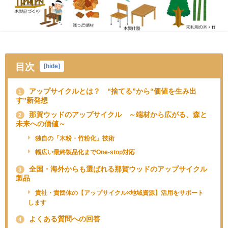
目次
[
hide
]
アップサイクルとは？ “捨てる”から“価値を生み出
1
す”新発想
那賀ウッドのアップサイクル ～端材から広がる、森と
2
未来への価値～
独自の「木粉・竹粉化」技術
幅広い最終製品化までOne-stop対応
全国・海外からも選ばれる那賀ウッドのアップサイクル
3
製品
貴社・貴団体の【アップサイクル×地域資源】活用をサポート
します
よくある質問への回答
4