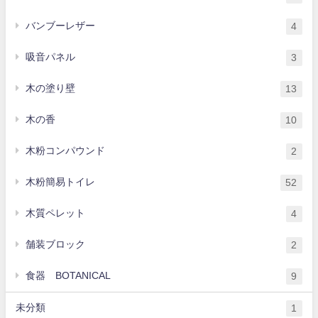
バンブーレザー
4
吸音パネル
3
木の塗り壁
13
木の香
10
木粉コンパウンド
2
木粉簡易トイレ
52
木質ペレット
4
舗装ブロック
2
食器 BOTANICAL
9
未分類
1