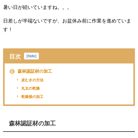
暑い日が続いていますね。。。
日差しが半端ないですが、お盆休み前に作業を進めていま
す！
目次
[
hide
]
森林認証材の加工
1
皮むきの方法
丸太の乾燥
乾燥後の加工
森林認証材の加工