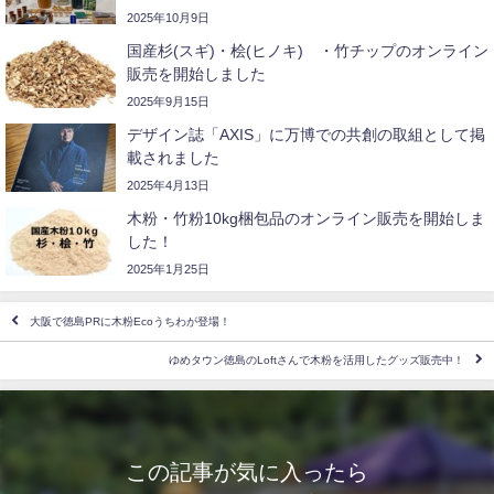
2025年10月9日
国産杉(スギ)・桧(ヒノキ) ・竹チップのオンライン
販売を開始しました
2025年9月15日
デザイン誌「AXIS」に万博での共創の取組として掲
載されました
2025年4月13日
木粉・竹粉10kg梱包品のオンライン販売を開始しま
した！
2025年1月25日
大阪で徳島PRに木粉Ecoうちわが登場！
ゆめタウン徳島のLoftさんで木粉を活用したグッズ販売中！
この記事が気に入ったら