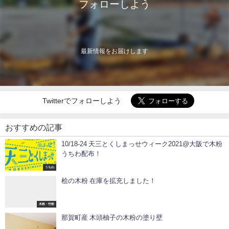
フォローしよう
最新情報をお届けします
Twitterでフォローしよう
おすすめの記事
10/18-24 天三とくしまっせウィーク2021@大阪で木粉
うちわ配布！
うちわ
桧の木粉 在庫を拡充しました！
木粉・竹粉
那賀町産 木頭柚子の木粉の塗り壁