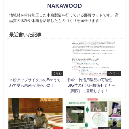
NAKAWOOD
地域材を粉砕加工した木粉製造を行っている那賀ウッドです。 高
品質の木粉や木粉を活動したものづくりを頑張ります！
最近書いた記事
うちわ
イベント
木粉アップサイクルのEcoうち
竹粉・竹活用製品の可能性
わで夏も未来も涼やかに！
BIG竹の利活用技術セミナー
（関西）に登壇します！