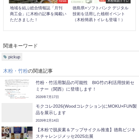
news
木粉簡易トイレ
地域を結ぶ総合情報誌「月刊
徳島県×ソフトバンク デジタル
商工会」に木粉の記事を掲載い
技術を活用した植樹イベント
ただきました！
（木粉簡易トイレも登場！）
関連キーワード
pickup
木粉・竹粉
の関連記事
竹粉・竹活用製品の可能性 BIG竹の利活用技術セ
ミナー（関西）に登壇します！
2026年7月17日
モクコレ2026(Woodコレクション)にMOKU×FUN製
品を展示します
2026年2月14日
【木粉で脱炭素＆アップサイクル推進】徳島ビジネ
スチャレンジメッセ2025出展