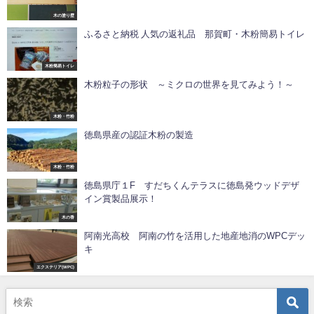
木の塗り壁
ふるさと納税 人気の返礼品 那賀町・木粉簡易トイレ
木粉簡易トイレ
木粉粒子の形状 ～ミクロの世界を見てみよう！～
木粉・竹粉
徳島県産の認証木粉の製造
木粉・竹粉
徳島県庁１F すだちくんテラスに徳島発ウッドデザ
イン賞製品展示！
木の香
阿南光高校 阿南の竹を活用した地産地消のWPCデッ
キ
エクステリア(WPC)