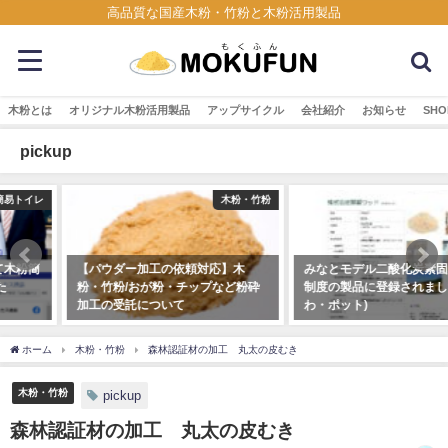
高品質な国産木粉・竹粉と木粉活用製品
木粉とは
オリジナル木粉活用製品
アップサイクル
会社紹介
お知らせ
SHO
pickup
木粉・竹粉
news
【パウダー加工の依頼対応】木
みなとモデル二酸化炭素固定認証
粉・竹粉/おが粉・チップなど粉砕
制度の製品に登録されました(うち
加工の受託について
わ・ポット)
2023年5月9日
2020年9月7日
ホーム
木粉・竹粉
森林認証材の加工 丸太の皮むき
木粉・竹粉
pickup
森林認証材の加工 丸太の皮むき