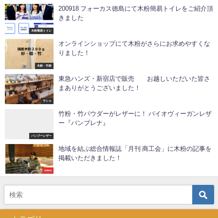
200918 フォーカス徳島にて木粉簡易トイレをご紹介頂
きました
木粉簡易トイレ
オンラインショップにて木粉がさらにお求めやすくな
りました！
木粉・竹粉
東急ハンズ・新宿店で販売 お越しいただいた皆さ
まありがとうございました！
サシェ
竹粉・竹パウダーがレザーに！ バイオヴィーガンレザ
ー『バンブレナ』
バンブーレザー
地域を結ぶ総合情報誌「月刊 商工会」に木粉の記事を
掲載いただきました！
news