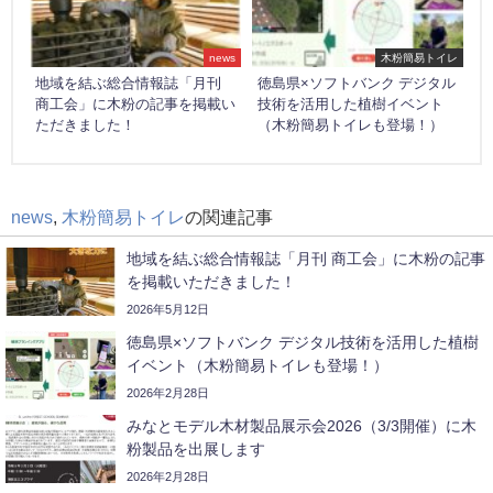
news
木粉簡易トイレ
地域を結ぶ総合情報誌「月刊
徳島県×ソフトバンク デジタル
商工会」に木粉の記事を掲載い
技術を活用した植樹イベント
ただきました！
（木粉簡易トイレも登場！）
news
,
木粉簡易トイレ
の関連記事
地域を結ぶ総合情報誌「月刊 商工会」に木粉の記事
を掲載いただきました！
2026年5月12日
徳島県×ソフトバンク デジタル技術を活用した植樹
イベント（木粉簡易トイレも登場！）
2026年2月28日
みなとモデル木材製品展示会2026（3/3開催）に木
粉製品を出展します
2026年2月28日