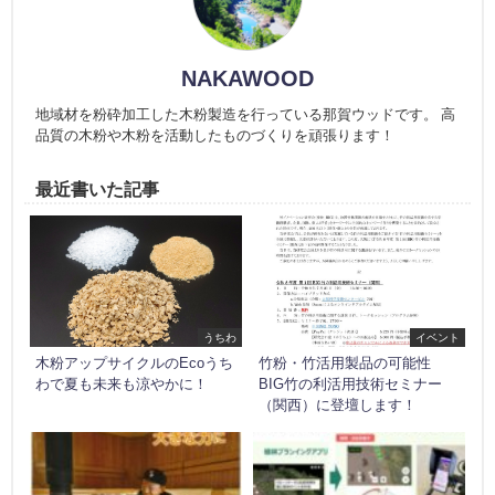
NAKAWOOD
地域材を粉砕加工した木粉製造を行っている那賀ウッドです。 高
品質の木粉や木粉を活動したものづくりを頑張ります！
最近書いた記事
うちわ
イベント
木粉アップサイクルのEcoうち
竹粉・竹活用製品の可能性
わで夏も未来も涼やかに！
BIG竹の利活用技術セミナー
（関西）に登壇します！