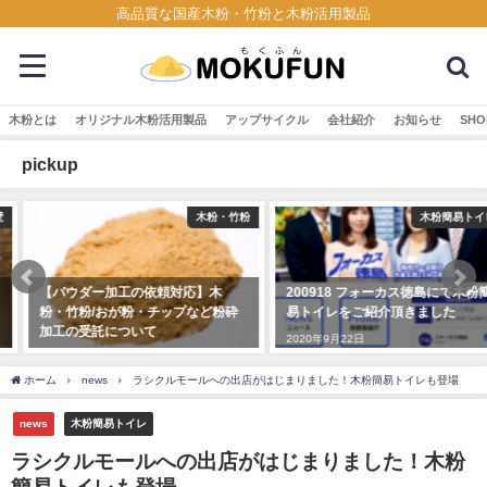
高品質な国産木粉・竹粉と木粉活用製品
木粉とは
オリジナル木粉活用製品
アップサイクル
会社紹介
お知らせ
SHO
pickup
木粉・竹粉
木粉簡易トイレ
【パウダー加工の依頼対応】木
200918 フォーカス徳島にて木粉簡
粉・竹粉/おが粉・チップなど粉砕
易トイレをご紹介頂きました
加工の受託について
2020年9月22日
2023年5月9日
ホーム
news
ラシクルモールへの出店がはじまりました！木粉簡易トイレも登場
news
木粉簡易トイレ
ラシクルモールへの出店がはじまりました！木粉