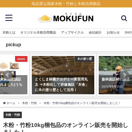
高品質な国産木粉・竹粉と木粉活用製品
木粉とは
オリジナル木粉活用製品
アップサイクル
会社紹介
お知らせ
SHO
pickup
木の塗り壁
木粉・竹粉
とくしま林業アカデミー実習用丸
森林認証材の加工 丸太の皮むき
太 ⇒木粉化して研修施設「木舎」
2021年8月15日
に木の塗り壁として活用！
2018年12月7日
ホーム
木粉・竹粉
木粉・竹粉10kg梱包品のオンライン販売を開始しました！
木粉・竹粉
木粉・竹粉10kg梱包品のオンライン販売を開始し