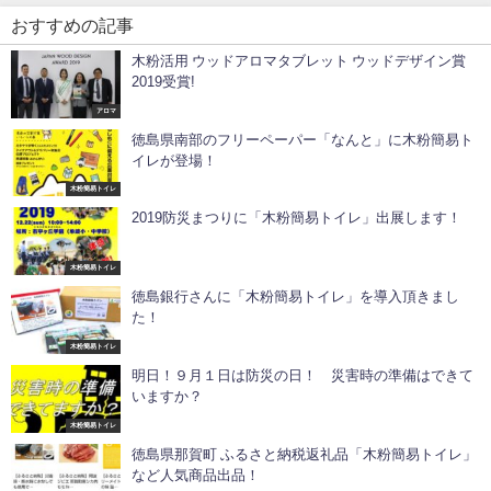
おすすめの記事
木粉活用 ウッドアロマタブレット ウッドデザイン賞
2019受賞!
アロマ
徳島県南部のフリーペーパー「なんと」に木粉簡易ト
イレが登場！
木粉簡易トイレ
2019防災まつりに「木粉簡易トイレ」出展します！
木粉簡易トイレ
徳島銀行さんに「木粉簡易トイレ」を導入頂きまし
た！
木粉簡易トイレ
明日！９月１日は防災の日！ 災害時の準備はできて
いますか？
木粉簡易トイレ
徳島県那賀町 ふるさと納税返礼品「木粉簡易トイレ」
など人気商品出品！