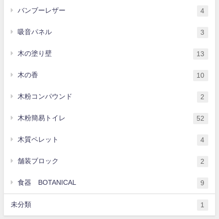
バンブーレザー
4
吸音パネル
3
木の塗り壁
13
木の香
10
木粉コンパウンド
2
木粉簡易トイレ
52
木質ペレット
4
舗装ブロック
2
食器 BOTANICAL
9
未分類
1