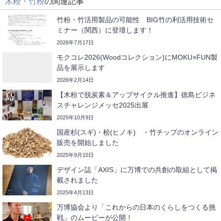
木粉・竹粉
の関連記事
竹粉・竹活用製品の可能性 BIG竹の利活用技術セ
ミナー（関西）に登壇します！
2026年7月17日
モクコレ2026(Woodコレクション)にMOKU×FUN製
品を展示します
2026年2月14日
【木粉で脱炭素＆アップサイクル推進】徳島ビジネ
スチャレンジメッセ2025出展
2025年10月9日
国産杉(スギ)・桧(ヒノキ) ・竹チップのオンライン
販売を開始しました
2025年9月15日
デザイン誌「AXIS」に万博での共創の取組として掲
載されました
2025年4月13日
万博協会より「これからの日本のくらしをつくる挑
戦」のムービーが公開！