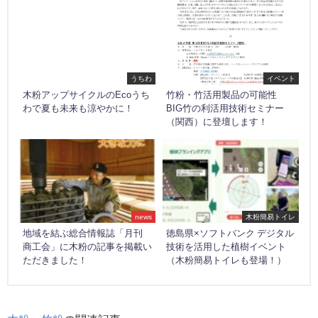
うちわ
イベント
木粉アップサイクルのEcoうち
竹粉・竹活用製品の可能性
わで夏も未来も涼やかに！
BIG竹の利活用技術セミナー
（関西）に登壇します！
news
木粉簡易トイレ
地域を結ぶ総合情報誌「月刊
徳島県×ソフトバンク デジタル
商工会」に木粉の記事を掲載い
技術を活用した植樹イベント
ただきました！
（木粉簡易トイレも登場！）