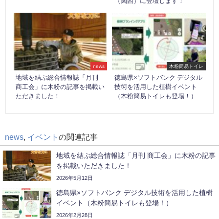
（関西）に登壇します！
news
木粉簡易トイレ
地域を結ぶ総合情報誌「月刊
徳島県×ソフトバンク デジタル
商工会」に木粉の記事を掲載い
技術を活用した植樹イベント
ただきました！
（木粉簡易トイレも登場！）
news
,
イベント
の関連記事
地域を結ぶ総合情報誌「月刊 商工会」に木粉の記事
を掲載いただきました！
2026年5月12日
徳島県×ソフトバンク デジタル技術を活用した植樹
イベント（木粉簡易トイレも登場！）
2026年2月28日