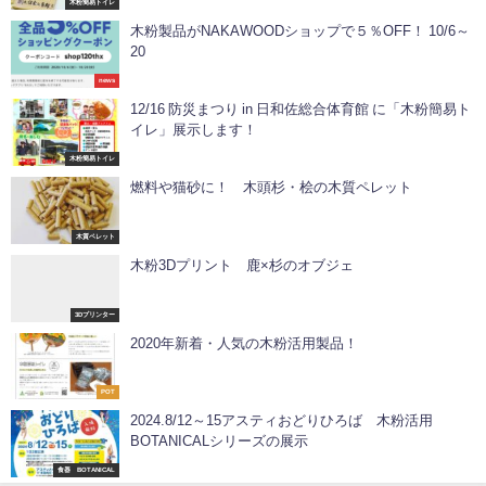
木粉簡易トイレ
木粉製品がNAKAWOODショップで５％OFF！ 10/6～
20
news
12/16 防災まつり in 日和佐総合体育館 に「木粉簡易ト
イレ」展示します！
木粉簡易トイレ
燃料や猫砂に！ 木頭杉・桧の木質ペレット
木質ペレット
木粉3Dプリント️ 鹿×杉のオブジェ
3Dプリンター
2020年新着・人気の木粉活用製品！
POT
2024.8/12～15アスティおどりひろば 木粉活用
BOTANICALシリーズの展示
食器 BOTANICAL