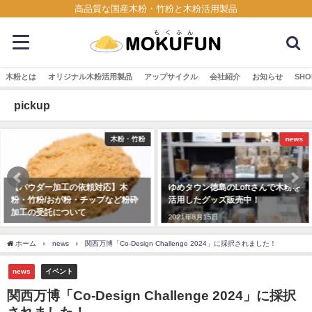
高品質な国産木粉・竹粉と木粉活用製品
木粉とは
オリジナル木粉活用製品
アップサイクル
会社紹介
お知らせ
SHO
pickup
竹粉
news
木粉簡易ト
ゆめタウン徳島のLoftさんで木粉を
200918 フォーカス徳島にて木
砕
活用したグッズ販売中！
易トイレをご紹介頂きました
2021年8月15日
2020年9月22日
ホーム
news
関西万博「Co-Design Challenge 2024」に採択されました！
news
イベント
関西万博「Co-Design Challenge 2024」に採択