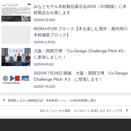
みなとモデル木材製品展示会2026（3/3開催）に木
粉製品を出展します
2026年2月28日
MOKU×FUN ブロック【木を楽しむ屋外・屋内用の
木粉舗装ブロック】
2025年11月4日
大阪・関西万博 『Co-Design Challenge Pitch #3』
に参加しました！
2025年8月9日
2025年7月29日 開催 大阪・関西万博 Co-Design
Challenge Pitch ＃3 に登壇します！
2025年7月23日
那賀町ふるさと納税返礼品「木粉簡易トイレ」がJR浜松町駅に展示
6/6,7にフォーカス徳島、ゴジカル！に出演します【グップラ】