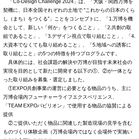
「Co-Design Challenge 2024」は、「大阪・関西万博を
契機に、日本全国それぞれの土地で “これからの日本のくら
し（まち）をつくる”」ことをコンセプトに、「1.万博を機
会として、新しい「何か」をつくること」、「2.共創の取
組であること」、「3.デザイン視点で取り組むこと」、「4.
大資本でなくても取り組めること」、「5.地域への誘客に
取り組むこと」の5つの特徴を持つプログラムです。
具体的には、社会課題の解決や万博が目指す未来社会の
実現を目的として新たに開発する以下の①、②が一体とな
った取り組みを募集・選定しました。
①EXPO共創事業の運営に必要となる物品のうち、主に
万博会場内フューチャーライフエクスペリエンス、
「TEAM EXPOパビリオン」で使用する物品の協賛による
提供
②ご提供いただく物品に関連した製造現場の見学を含む
ものづくり体験企画（万博会場内ではなく会場外で実施い