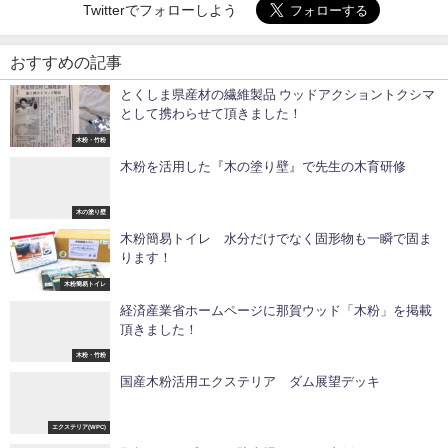
Twitterでフォローしよう
おすすめの記事
とくしま県産材の繊維製品 ウッドアクショントクシマ
として携わらせて頂きました！
木粉・竹粉
木粉を活用した『木の塗り壁』で先生の木育研修
木の塗り壁
木粉簡易トイレ 水分だけでなく固形物も一瞬で固ま
ります！
木粉簡易トイレ
経済産業省ホームページに那賀ウッド「木粉」を掲載
頂きました！
木粉・竹粉
国産木粉活用エクステリア ダム展望デッキ
エクステリア(WPC)