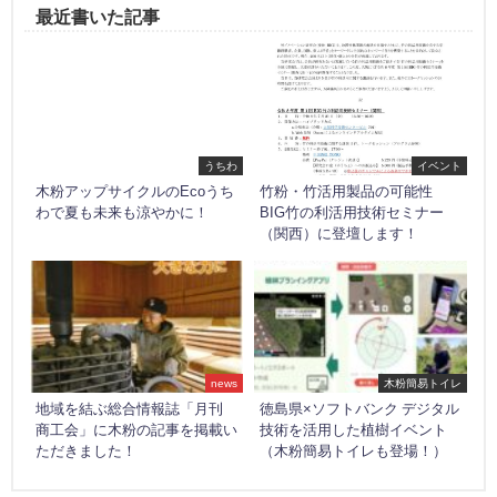
最近書いた記事
うちわ
イベント
木粉アップサイクルのEcoうち
竹粉・竹活用製品の可能性
わで夏も未来も涼やかに！
BIG竹の利活用技術セミナー
（関西）に登壇します！
news
木粉簡易トイレ
地域を結ぶ総合情報誌「月刊
徳島県×ソフトバンク デジタル
商工会」に木粉の記事を掲載い
技術を活用した植樹イベント
ただきました！
（木粉簡易トイレも登場！）