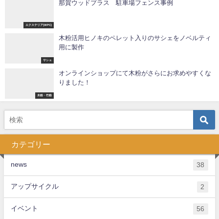
那賀ウッドプラス 駐車場フェンス事例
エクステリア(WPC)
木粉活用ヒノキのペレット入りのサシェをノベルティ
用に製作
サシェ
オンラインショップにて木粉がさらにお求めやすくな
りました！
木粉・竹粉
カテゴリー
news
38
アップサイクル
2
イベント
56