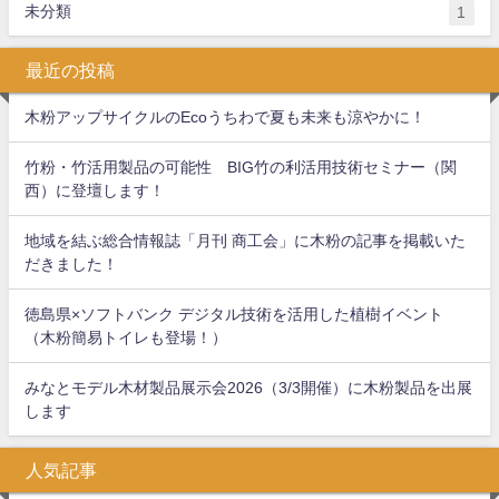
未分類
1
最近の投稿
木粉アップサイクルのEcoうちわで夏も未来も涼やかに！
竹粉・竹活用製品の可能性 BIG竹の利活用技術セミナー（関
西）に登壇します！
地域を結ぶ総合情報誌「月刊 商工会」に木粉の記事を掲載いた
だきました！
徳島県×ソフトバンク デジタル技術を活用した植樹イベント
（木粉簡易トイレも登場！）
みなとモデル木材製品展示会2026（3/3開催）に木粉製品を出展
します
人気記事