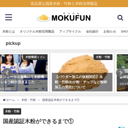
高品質な国産木粉・竹粉と木粉活用製品
木粉とは
オリジナル木粉活用製品
アップサイクル
会社紹介
お知らせ
SHO
pickup
木粉・竹粉
木粉・竹粉
【パウダー加工の依頼対応】木
森林認証材の加工 丸太の皮むき
粉・竹粉/おが粉・チップなど粉砕
2021年8月15日
加工の受託について
2023年5月9日
ホーム
木粉・竹粉
国産認証木粉ができるまで①
木粉・竹粉
国産認証木粉ができるまで①