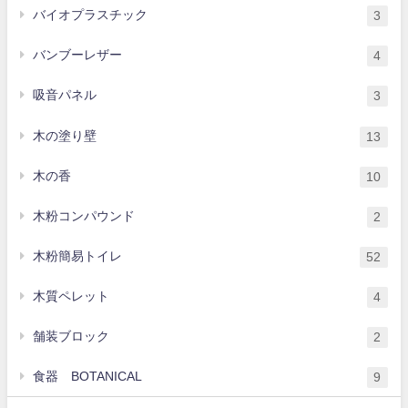
バイオプラスチック
3
バンブーレザー
4
吸音パネル
3
木の塗り壁
13
木の香
10
木粉コンパウンド
2
木粉簡易トイレ
52
木質ペレット
4
舗装ブロック
2
食器 BOTANICAL
9