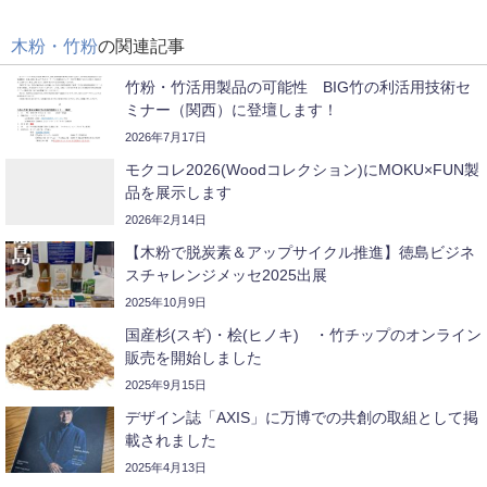
木粉・竹粉
の関連記事
竹粉・竹活用製品の可能性 BIG竹の利活用技術セ
ミナー（関西）に登壇します！
2026年7月17日
モクコレ2026(Woodコレクション)にMOKU×FUN製
品を展示します
2026年2月14日
【木粉で脱炭素＆アップサイクル推進】徳島ビジネ
スチャレンジメッセ2025出展
2025年10月9日
国産杉(スギ)・桧(ヒノキ) ・竹チップのオンライン
販売を開始しました
2025年9月15日
デザイン誌「AXIS」に万博での共創の取組として掲
載されました
2025年4月13日