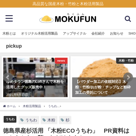
高品質な国産木粉・竹粉と木粉活用製品
木粉とは
オリジナル木粉活用製品
アップサイクル
会社紹介
お知らせ
SHO
pickup
news
木粉・竹粉
ゆめタウン徳島のLoftさんで木粉を
【パウダー加工の依頼対応】木
活用したグッズ販売中！
粉・竹粉/おが粉・チップなど粉砕
加工の受託について
2021年8月15日
2023年5月9日
ホーム
木粉活用製品
うちわ
徳島県産杉活用 「木粉ECOうちわ」 PR資料はこ
うちわ
うちわ
木粉
杉
徳島県産杉活用 「木粉ECOうちわ」 PR資料は