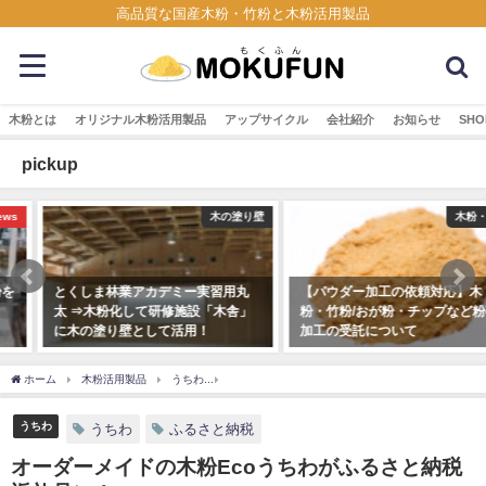
高品質な国産木粉・竹粉と木粉活用製品
木粉とは
オリジナル木粉活用製品
アップサイクル
会社紹介
お知らせ
SHO
pickup
木の塗り壁
木粉・竹粉
とくしま林業アカデミー実習用丸
【パウダー加工の依頼対応】木
太 ⇒木粉化して研修施設「木舎」
粉・竹粉/おが粉・チップなど粉砕
に木の塗り壁として活用！
加工の受託について
2018年12月7日
2023年5月9日
ホーム
木粉活用製品
うちわ
オーダーメイドの木粉Ecoうちわがふるさと納税返
うちわ
うちわ
ふるさと納税
オーダーメイドの木粉Ecoうちわがふるさと納税