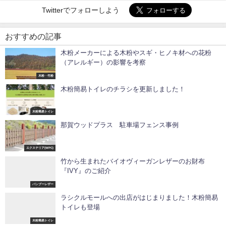
Twitterでフォローしよう
おすすめの記事
木粉メーカーによる木粉やスギ・ヒノキ材への花粉
（アレルギー）の影響を考察
木粉・竹粉
木粉簡易トイレのチラシを更新しました！
木粉簡易トイレ
那賀ウッドプラス 駐車場フェンス事例
エクステリア(WPC)
竹から生まれたバイオヴィーガンレザーのお財布
『IVY』のご紹介
バンブーレザー
ラシクルモールへの出店がはじまりました！木粉簡易
トイレも登場
木粉簡易トイレ