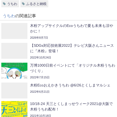
うちわ
ふるさと納税
うちわ
の関連記事
木粉アップサイクルのEcoうちわで夏も未来も涼や
かに！
2026年8月7日
【SDGs対応技術展2022】テレビ大阪さんニュース
に『木粉』登場！
2022年10月24日
万博1000日前イベントにて「オリジナル木粉うちわ
づくり」
2022年7月15日
木粉Ecoおえかきうちわ @6/26とくしまマルシェ
2022年6月21日
10/18-24 天三とくしまっせウィーク2021@大阪で
木粉うちわ配布！
2021年10月18日