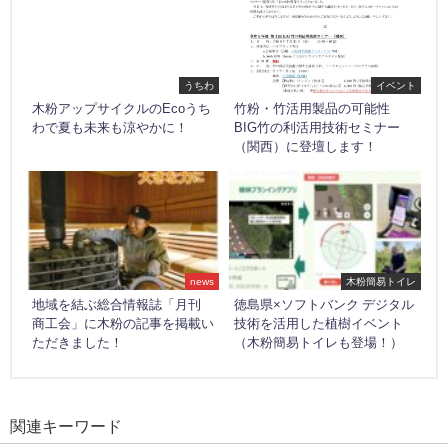
うちわ
イベント
木粉アップサイクルのEcoうち
竹粉・竹活用製品の可能性
わで夏も未来も涼やかに！
BIG竹の利活用技術セミナー
（関西）に登壇します！
news
木粉簡易トイレ
地域を結ぶ総合情報誌「月刊
徳島県×ソフトバンク デジタル
商工会」に木粉の記事を掲載い
技術を活用した植樹イベント
ただきました！
（木粉簡易トイレも登場！）
関連キーワード