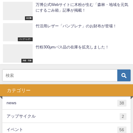
万博公式Webサイトに木粉が生む「森林・地域を元気
にするごみ箱」記事が掲載！
未分類
竹活用レザー「バンブレナ」のお財布が登場！
バンブーレザー
竹粉300μmパス品の在庫を拡充しました！
木粉・竹粉
カテゴリー
news
38
アップサイクル
2
イベント
56