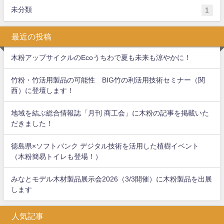
未分類
1
最近の投稿
木粉アップサイクルのEcoうちわで夏も未来も涼やかに！
竹粉・竹活用製品の可能性 BIG竹の利活用技術セミナー（関
西）に登壇します！
地域を結ぶ総合情報誌「月刊 商工会」に木粉の記事を掲載いた
だきました！
徳島県×ソフトバンク デジタル技術を活用した植樹イベント
（木粉簡易トイレも登場！）
みなとモデル木材製品展示会2026（3/3開催）に木粉製品を出展
します
人気記事