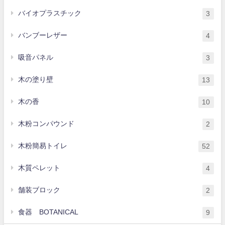
バイオプラスチック
3
バンブーレザー
4
吸音パネル
3
木の塗り壁
13
木の香
10
木粉コンパウンド
2
木粉簡易トイレ
52
木質ペレット
4
舗装ブロック
2
食器 BOTANICAL
9