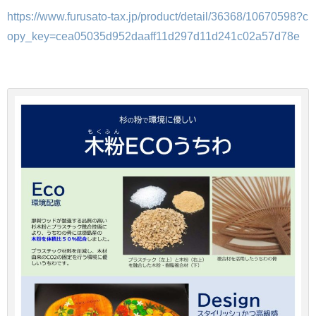
https://www.furusato-tax.jp/product/detail/36368/10670598?c
opy_key=cea05035d952daaff11d297d11d241c02a57d78e