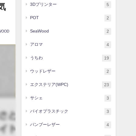
気
3Dプリンター
5
POT
2
SeaWood
2
WOOD
アロマ
4
うちわ
19
ウッドレザー
2
エクステリア(WPC)
23
サシェ
3
バイオプラスチック
3
バンブーレザー
4