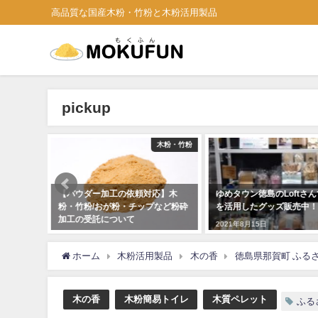
高品質な国産木粉・竹粉と木粉活用製品
pickup
木粉・竹粉
news
応】木
ゆめタウン徳島のLoftさんで木粉
森林認証材の加工 丸太の
など粉砕
を活用したグッズ販売中！
2021年8月15日
2021年8月15日
ホーム
木粉活用製品
木の香
徳島県那賀町 ふる
木の香
木粉簡易トイレ
木質ペレット
ふる