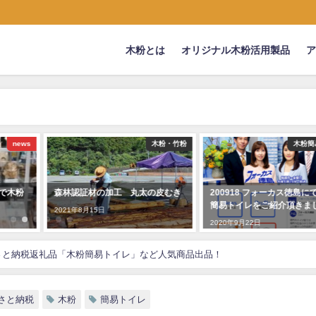
木粉とは
オリジナル木粉活用製品
木粉・竹粉
木粉簡易トイレ
皮むき
200918 フォーカス徳島にて木粉
みなとモデル二酸化炭素固
簡易トイレをご紹介頂きました
制度の製品に登録されました
わ・ポット)
2020年9月22日
2020年9月7日
さと納税返礼品「木粉簡易トイレ」など人気商品出品！
さと納税
木粉
簡易トイレ