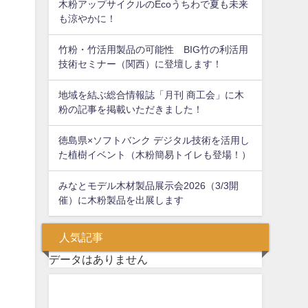
木粉アップサイクルのEcoうちわで夏も未来
も涼やかに！
竹粉・竹活用製品の可能性 BIG竹の利活用
技術セミナー（関西）に登壇します！
地域を結ぶ総合情報誌「月刊 商工会」に木
粉の記事を掲載いただきました！
徳島県×ソフトバンク デジタル技術を活用し
た植樹イベント（木粉簡易トイレも登場！）
みなとモデル木材製品展示会2026（3/3開
催）に木粉製品を出展します
人気記事
データはありません
問い合わせフォーム
お気軽にお問い合わせください。