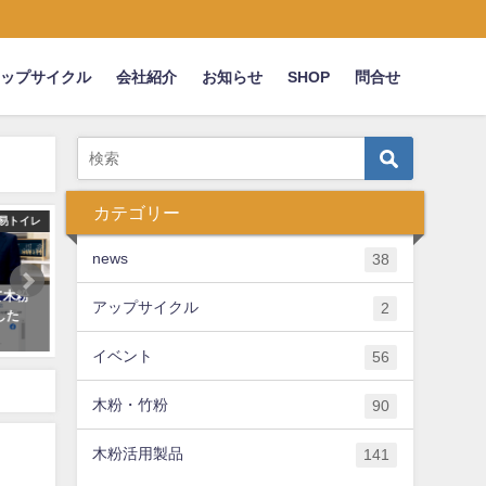
アップサイクル
会社紹介
お知らせ
SHOP
問合せ
カテゴリー
news
木の塗り壁
木
news
38
定認証
とくしま林業アカデミー実習用丸
【パウダー加工の依頼対応
アップサイクル
2
(うち
太 ⇒木粉化して研修施設「木舎」
粉・竹粉/おが粉・チップな
に木の塗り壁として活用！
加工の受託について
イベント
56
2018年12月7日
2023年5月9日
木粉・竹粉
90
木粉活用製品
141