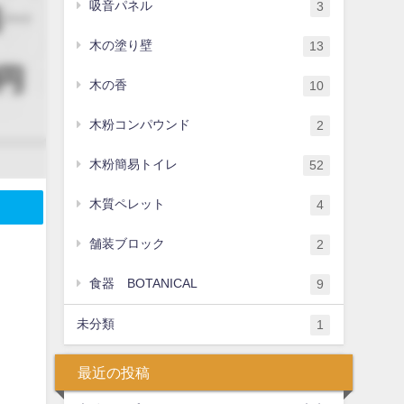
吸音パネル
3
木の塗り壁
13
木の香
10
木粉コンパウンド
2
木粉簡易トイレ
52
木質ペレット
4
舗装ブロック
2
食器 BOTANICAL
9
未分類
1
最近の投稿