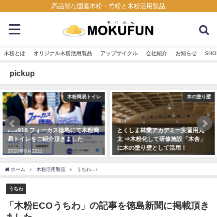
高品質な国産木粉・竹粉と木粉活用製品
木粉とは
オリジナル木粉活用製品
アップサイクル
会社紹介
お知らせ
SHO
pickup
木粉簡易トイレ
木の塗り壁
徳島にて木粉簡
とくしま林業アカデミー実習用丸
ゆめタウン徳島のLof
ました
太 ⇒木粉化して研修施設「木舎」
活用したグッズ販売中
に木の塗り壁として活用！
2021年8月15日
2018年12月7日
ホーム
木粉活用製品
うちわ
「木粉ECOうちわ」の記事を徳島新聞に掲載頂きま
うちわ
「木粉ECOうちわ」の記事を徳島新聞に掲載頂き