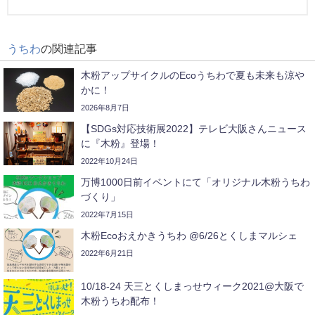
うちわ
の関連記事
木粉アップサイクルのEcoうちわで夏も未来も涼や
かに！
2026年8月7日
【SDGs対応技術展2022】テレビ大阪さんニュース
に『木粉』登場！
2022年10月24日
万博1000日前イベントにて「オリジナル木粉うちわ
づくり」
2022年7月15日
木粉Ecoおえかきうちわ @6/26とくしまマルシェ
2022年6月21日
10/18-24 天三とくしまっせウィーク2021@大阪で
木粉うちわ配布！