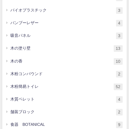
バイオプラスチック
3
バンブーレザー
4
吸音パネル
3
木の塗り壁
13
木の香
10
木粉コンパウンド
2
木粉簡易トイレ
52
木質ペレット
4
舗装ブロック
2
食器 BOTANICAL
9