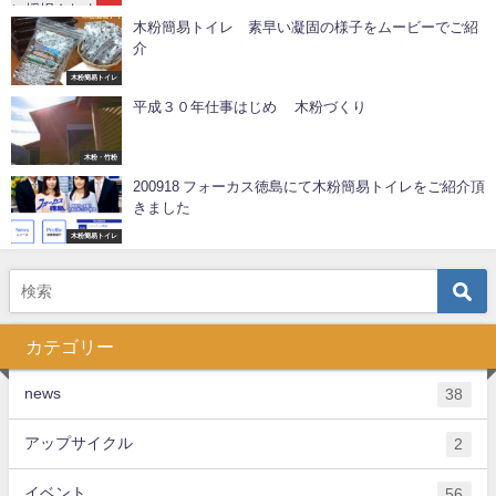
木粉簡易トイレ 素早い凝固の様子をムービーでご紹
介
木粉簡易トイレ
平成３０年仕事はじめ 木粉づくり
木粉・竹粉
200918 フォーカス徳島にて木粉簡易トイレをご紹介頂
きました
木粉簡易トイレ
カテゴリー
news
38
アップサイクル
2
イベント
56