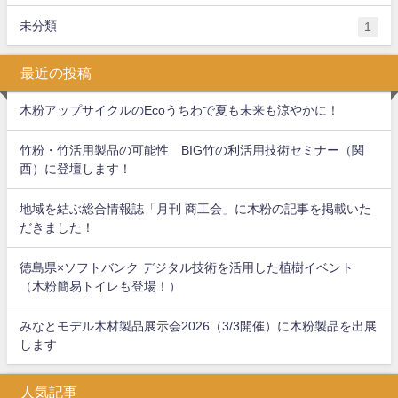
未分類
1
最近の投稿
木粉アップサイクルのEcoうちわで夏も未来も涼やかに！
竹粉・竹活用製品の可能性 BIG竹の利活用技術セミナー（関
西）に登壇します！
地域を結ぶ総合情報誌「月刊 商工会」に木粉の記事を掲載いた
だきました！
徳島県×ソフトバンク デジタル技術を活用した植樹イベント
（木粉簡易トイレも登場！）
みなとモデル木材製品展示会2026（3/3開催）に木粉製品を出展
します
人気記事