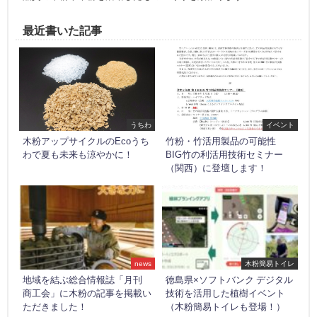
最近書いた記事
うちわ
イベント
木粉アップサイクルのEcoうち
竹粉・竹活用製品の可能性
わで夏も未来も涼やかに！
BIG竹の利活用技術セミナー
（関西）に登壇します！
news
木粉簡易トイレ
地域を結ぶ総合情報誌「月刊
徳島県×ソフトバンク デジタル
商工会」に木粉の記事を掲載い
技術を活用した植樹イベント
ただきました！
（木粉簡易トイレも登場！）