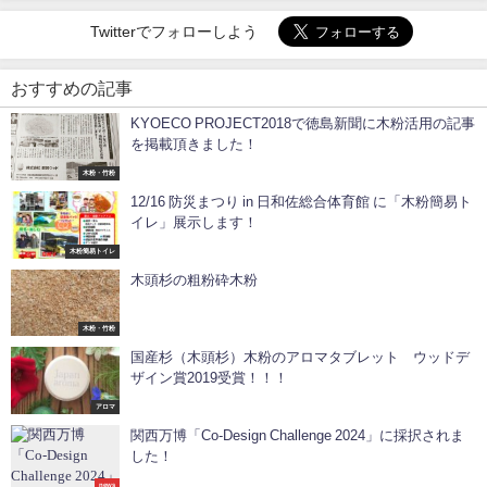
Twitterでフォローしよう
おすすめの記事
KYOECO PROJECT2018で徳島新聞に木粉活用の記事
を掲載頂きました！
木粉・竹粉
12/16 防災まつり in 日和佐総合体育館 に「木粉簡易ト
イレ」展示します！
木粉簡易トイレ
木頭杉の粗粉砕木粉
木粉・竹粉
国産杉（木頭杉）木粉のアロマタブレット ウッドデ
ザイン賞2019受賞！！！
アロマ
関西万博「Co-Design Challenge 2024」に採択されま
した！
news