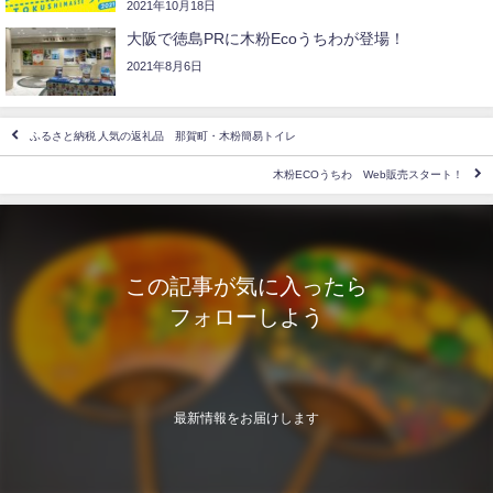
2021年10月18日
大阪で徳島PRに木粉Ecoうちわが登場！
2021年8月6日
ふるさと納税 人気の返礼品 那賀町・木粉簡易トイレ
木粉ECOうちわ Web販売スタート！
この記事が気に入ったら
フォローしよう
最新情報をお届けします