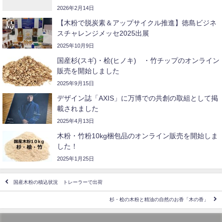
2026年2月14日
【木粉で脱炭素＆アップサイクル推進】徳島ビジネ
スチャレンジメッセ2025出展
2025年10月9日
国産杉(スギ)・桧(ヒノキ) ・竹チップのオンライン
販売を開始しました
2025年9月15日
デザイン誌「AXIS」に万博での共創の取組として掲
載されました
2025年4月13日
木粉・竹粉10kg梱包品のオンライン販売を開始しま
した！
2025年1月25日
国産木粉の積込状況 トレーラーで出荷
杉・桧の木粉と精油の自然のお香「木の香」