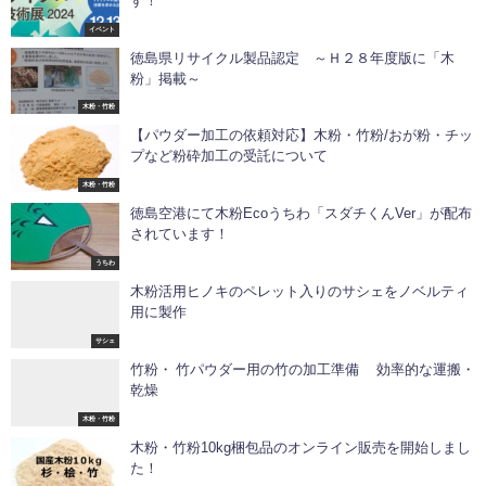
す！
イベント
徳島県リサイクル製品認定 ～Ｈ２８年度版に「木
粉」掲載～
木粉・竹粉
【パウダー加工の依頼対応】木粉・竹粉/おが粉・チッ
プなど粉砕加工の受託について
木粉・竹粉
徳島空港にて木粉Ecoうちわ「スダチくんVer」が配布
されています！
うちわ
木粉活用ヒノキのペレット入りのサシェをノベルティ
用に製作
サシェ
竹粉・ 竹パウダー用の竹の加工準備 効率的な運搬・
乾燥
木粉・竹粉
木粉・竹粉10kg梱包品のオンライン販売を開始しまし
た！