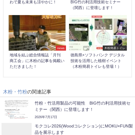
わで夏も未来も涼やかに！
BIG竹の利活用技術セミナー
（関西）に登壇します！
news
木粉簡易トイレ
地域を結ぶ総合情報誌「月刊
徳島県×ソフトバンク デジタル
商工会」に木粉の記事を掲載い
技術を活用した植樹イベント
ただきました！
（木粉簡易トイレも登場！）
木粉・竹粉
の関連記事
竹粉・竹活用製品の可能性 BIG竹の利活用技術セ
ミナー（関西）に登壇します！
2026年7月17日
モクコレ2026(Woodコレクション)にMOKU×FUN製
品を展示します