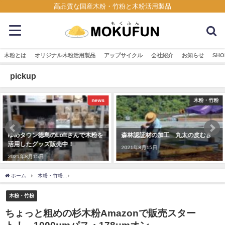
高品質な国産木粉・竹粉と木粉活用製品
木粉とは
オリジナル木粉活用製品
アップサイクル
会社紹介
お知らせ
SHO
pickup
s
木粉・竹粉
木の塗
を
森林認証材の加工 丸太の皮むき
とくしま林業アカデミー実習用丸
太 ⇒木粉化して研修施設「木舎
2021年8月15日
に木の塗り壁として活用！
2018年12月7日
ホーム
木粉・竹粉
ちょっと粗めの杉木粉Amazonで販売スタート！ 1000μmパス・1
木粉・竹粉
ちょっと粗めの杉木粉Amazonで販売スター