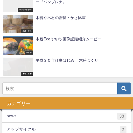
ー『バンブレナ』
バンブーレザー
木粉や木材の密度・かさ比重
木粉・竹粉
木粉Ecoうちわ 画像認識紹介ムービー
うちわ
平成３０年仕事はじめ 木粉づくり
木粉・竹粉
カテゴリー
news
38
アップサイクル
2