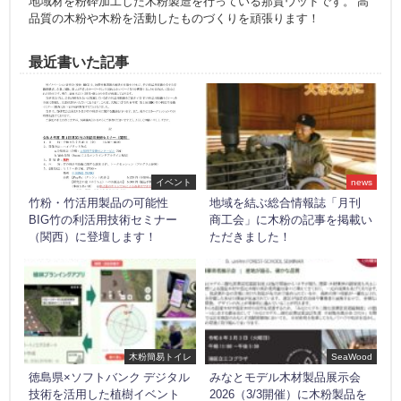
地域材を粉砕加工した木粉製造を行っている那賀ウッドです。 高
品質の木粉や木粉を活動したものづくりを頑張ります！
最近書いた記事
イベント
news
竹粉・竹活用製品の可能性
地域を結ぶ総合情報誌「月刊
BIG竹の利活用技術セミナー
商工会」に木粉の記事を掲載い
（関西）に登壇します！
ただきました！
木粉簡易トイレ
SeaWood
徳島県×ソフトバンク デジタル
みなとモデル木材製品展示会
技術を活用した植樹イベント
2026（3/3開催）に木粉製品を