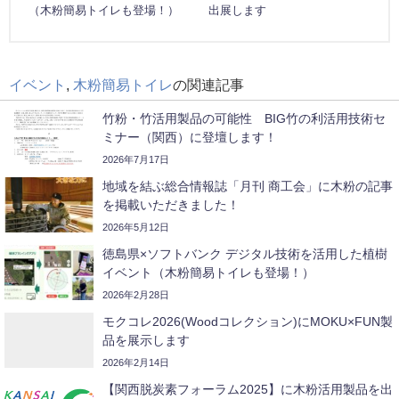
（木粉簡易トイレも登場！）
出展します
イベント
,
木粉簡易トイレ
の関連記事
竹粉・竹活用製品の可能性 BIG竹の利活用技術セ
ミナー（関西）に登壇します！
2026年7月17日
地域を結ぶ総合情報誌「月刊 商工会」に木粉の記事
を掲載いただきました！
2026年5月12日
徳島県×ソフトバンク デジタル技術を活用した植樹
イベント（木粉簡易トイレも登場！）
2026年2月28日
モクコレ2026(Woodコレクション)にMOKU×FUN製
品を展示します
2026年2月14日
【関西脱炭素フォーラム2025】に木粉活用製品を出