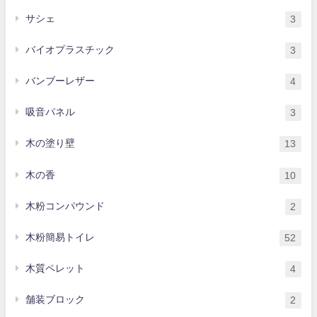
サシェ
3
バイオプラスチック
3
バンブーレザー
4
吸音パネル
3
木の塗り壁
13
木の香
10
木粉コンパウンド
2
木粉簡易トイレ
52
木質ペレット
4
舗装ブロック
2