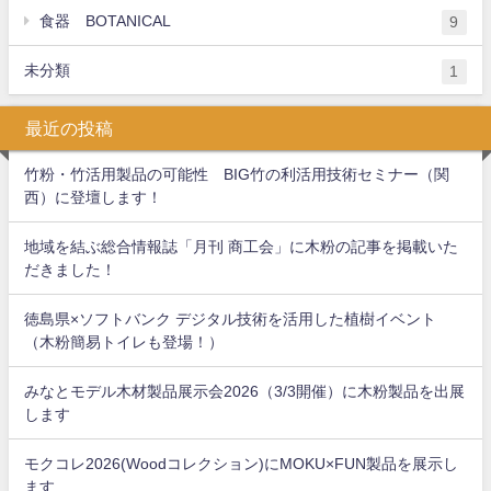
食器 BOTANICAL
9
未分類
1
最近の投稿
竹粉・竹活用製品の可能性 BIG竹の利活用技術セミナー（関
西）に登壇します！
地域を結ぶ総合情報誌「月刊 商工会」に木粉の記事を掲載いた
だきました！
徳島県×ソフトバンク デジタル技術を活用した植樹イベント
（木粉簡易トイレも登場！）
みなとモデル木材製品展示会2026（3/3開催）に木粉製品を出展
します
モクコレ2026(Woodコレクション)にMOKU×FUN製品を展示し
ます