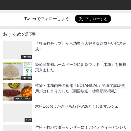
Twitterでフォローしよう
おすすめの記事
『杉＆竹チップ』から幼虫も大好きな熟成たい肥の完
成！
木粉・竹粉
経済産業省ホームページに那賀ウッド「木粉」を掲載
頂きました！
木粉・竹粉
植物・木粉由来の食器『BOTANICAL』給食で試験使
用がはじまりました【四国放送・徳島新聞掲載】
食器 BOTANICAL
木粉Ecoおえかきうちわ @6/26とくしまマルシェ
うちわ
竹粉・竹パウダーがレザーに！ バイオヴィーガンレザ