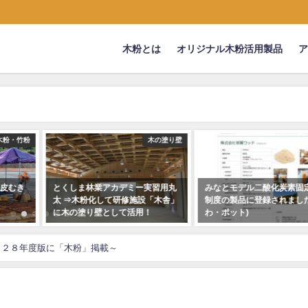
木粉とは
オリジナル木粉活用製品
木の塗り壁
news
木
習用丸
みなとモデル二酸化炭素固定認証
【パウダー加工の依頼対応
「木舎」
制度の製品に登録されました(うち
粉・竹粉/おが粉・チップな
わ・ポット)
加工の受託について
2020年9月7日
2023年5月9日
Ｈ２８年度版に「木粉」掲載～