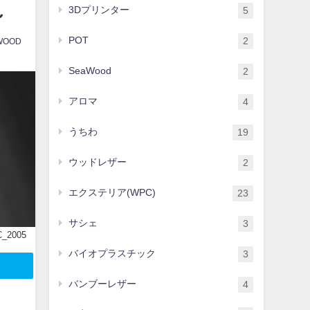
～
3Dプリンター
5
POT
2
WOOD
SeaWood
2
アロマ
4
うちわ
19
ウッドレザー
2
エクステリア(WPC)
23
サシェ
3
_2005
バイオプラスチック
3
バンブーレザー
4