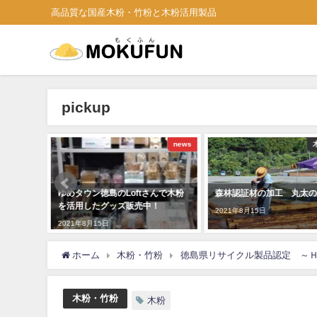
高品質な国産木粉・竹粉と木粉活用製品
pickup
news
木粉・竹粉
んで木粉
森林認証材の加工 丸太の皮むき
とくしま林業アカデミー実
！
太 ⇒木粉化して研修施設
2021年8月15日
に木の塗り壁として活用！
2018年12月7日
ホーム
木粉・竹粉
徳島県リサイクル製品認定 ～
木粉・竹粉
木粉