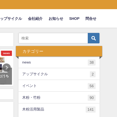
アップサイクル
会社紹介
お知らせ
SHOP
問合せ
カテゴリー
粉・竹粉
木粉簡易トイレ
news
38
】木
200918 フォーカス徳島にて木粉
ゆめタウン徳島のLoftさん
アップサイクル
2
ど粉砕
簡易トイレをご紹介頂きました
を活用したグッズ販売中！
2020年9月22日
2021年8月15日
イベント
56
木粉・竹粉
90
木粉活用製品
141