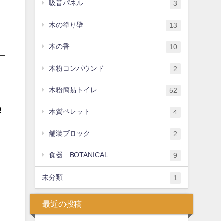
吸音パネル
3
木の塗り壁
13
木の香
10
木粉コンパウンド
2
木粉簡易トイレ
52
！
木質ペレット
4
舗装ブロック
2
食器 BOTANICAL
9
未分類
1
最近の投稿