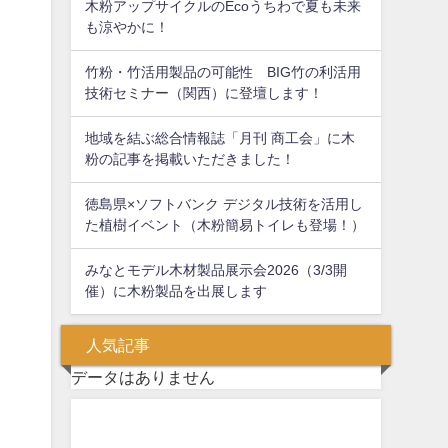
木粉アップサイクルのEcoうちわで夏も未来
も涼やかに！
竹粉・竹活用製品の可能性 BIG竹の利活用
技術セミナー（関西）に登壇します！
地域を結ぶ総合情報誌「月刊 商工会」に木
粉の記事を掲載いただきました！
徳島県×ソフトバンク デジタル技術を活用し
た植樹イベント（木粉簡易トイレも登場！）
みなとモデル木材製品展示会2026（3/3開
催）に木粉製品を出展します
人気記事
データはありません
問い合わせフォーム
お気軽にお問い合わせください。