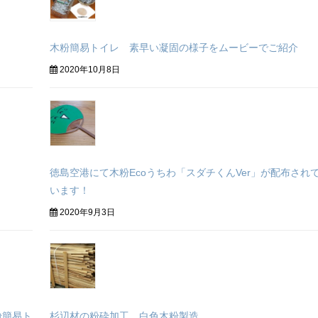
木粉簡易トイレ 素早い凝固の様子をムービーでご紹介
2020年10月8日
徳島空港にて木粉Ecoうちわ「スダチくんVer」が配布され
います！
2020年9月3日
粉簡易ト
杉辺材の粉砕加工 白色木粉製造