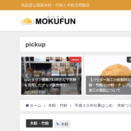
高品質な国産木粉・竹粉と木粉活用製品
pickup
news
木粉・竹粉
んで木粉
【パウダー加工の依頼対応】木
森林認証材の加工 丸太の
！
粉・竹粉/おが粉・チップなど粉砕
2021年8月15日
加工の受託について
2023年5月9日
ホーム
木粉・竹粉
平成３０年仕事はじめ 木粉づ
木粉・竹粉
木粉