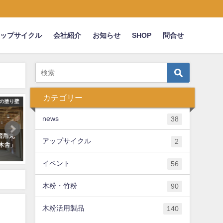
アップサイクル
会社紹介
お知らせ
SHOP
問合せ
カテゴリー
易トイレ
news
news
38
て木粉
みなとモデル二酸化炭素固定認証
ゆめタウン徳島のLoftさん
アップサイクル
2
した
制度の製品に登録されました(うち
を活用したグッズ販売中！
わ・ポット)
2021年8月15日
イベント
56
2020年9月7日
木粉・竹粉
90
木粉活用製品
140