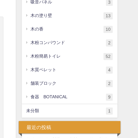
吸音パネル
3
木の塗り壁
13
木の香
10
木粉コンパウンド
2
木粉簡易トイレ
52
木質ペレット
4
舗装ブロック
2
食器 BOTANICAL
9
未分類
1
最近の投稿