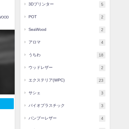
3Dプリンター
5
POT
2
WOOD
SeaWood
2
アロマ
4
うちわ
18
ウッドレザー
2
エクステリア(WPC)
23
サシェ
3
バイオプラスチック
3
バンブーレザー
4