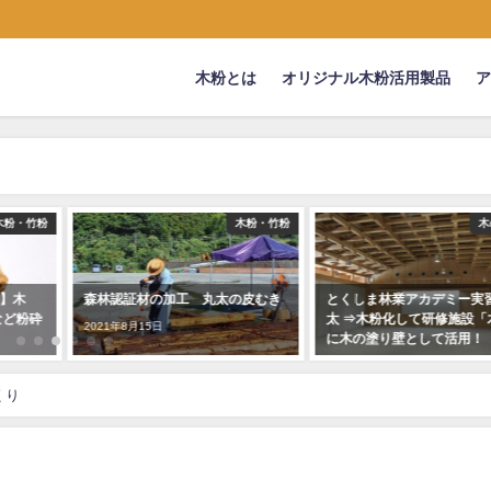
木粉とは
オリジナル木粉活用製品
木粉・竹粉
木の塗り壁
木粉簡
皮むき
とくしま林業アカデミー実習用丸
200918 フォーカス徳島に
太 ⇒木粉化して研修施設「木舎」
簡易トイレをご紹介頂きま
に木の塗り壁として活用！
2020年9月22日
2018年12月7日
くり