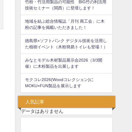
竹粉・竹活用製品の可能性 BIG竹の利活用
技術セミナー（関西）に登壇します！
地域を結ぶ総合情報誌「月刊 商工会」に木
粉の記事を掲載いただきました！
徳島県×ソフトバンク デジタル技術を活用し
た植樹イベント（木粉簡易トイレも登場！）
みなとモデル木材製品展示会2026（3/3開
催）に木粉製品を出展します
モクコレ2026(Woodコレクション)に
MOKU×FUN製品を展示します
人気記事
データはありません
問い合わせフォーム
お気軽にお問い合わせください。