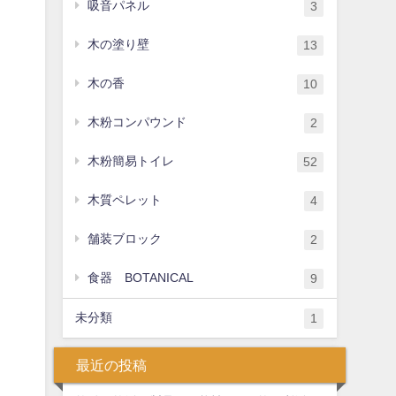
吸音パネル
3
木の塗り壁
13
木の香
10
木粉コンパウンド
2
木粉簡易トイレ
52
木質ペレット
4
舗装ブロック
2
食器 BOTANICAL
9
未分類
1
最近の投稿