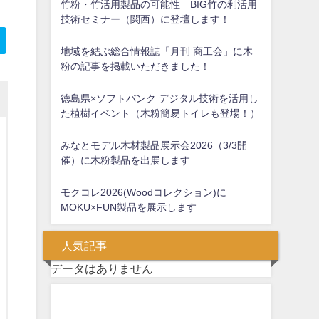
竹粉・竹活用製品の可能性 BIG竹の利活用
技術セミナー（関西）に登壇します！
地域を結ぶ総合情報誌「月刊 商工会」に木
粉の記事を掲載いただきました！
徳島県×ソフトバンク デジタル技術を活用し
た植樹イベント（木粉簡易トイレも登場！）
みなとモデル木材製品展示会2026（3/3開
催）に木粉製品を出展します
モクコレ2026(Woodコレクション)に
MOKU×FUN製品を展示します
人気記事
データはありません
問い合わせフォーム
お気軽にお問い合わせください。