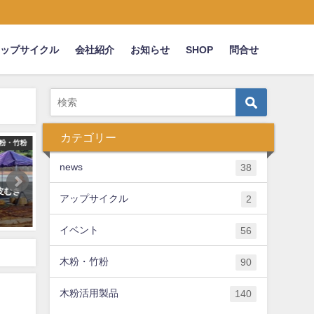
アップサイクル
会社紹介
お知らせ
SHOP
問合せ
カテゴリー
粉・竹粉
木粉・竹粉
news
38
皮むき
【パウダー加工の依頼対応】木
みなとモデル二酸化炭素固
アップサイクル
2
粉・竹粉/おが粉・チップなど粉砕
制度の製品に登録されました
加工の受託について
わ・ポット)
イベント
56
2023年5月9日
2020年9月7日
木粉・竹粉
90
木粉活用製品
140