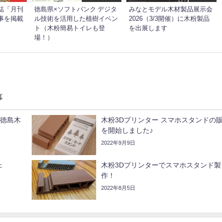
誌「月刊
徳島県×ソフトバンク デジタ
みなとモデル木材製品展示会
事を掲載
ル技術を活用した植樹イベン
2026（3/3開催）に木粉製品
ト（木粉簡易トイレも登
を出展します
場！）
事
n徳島木
木粉3Dプリンター スマホスタンドの
を開始しました♪
2022年9月9日
ェ
木粉3Dプリンターでスマホスタンド製
作！
2022年8月5日