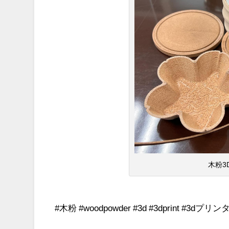
木粉3
#木粉 #woodpowder #3d #3dprint #3