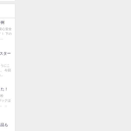
事例
安心安全
！ 下の
..
売スター
ようにこ
。 今回
..
した！
竹粉
パックは
...
製品も