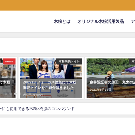
木粉とは
オリジナル木粉活用製品
news
木粉簡易トイレ
木
んで木粉
200918 フォーカス徳島にて木粉
森林認証材の加工 丸太の
簡易トイレをご紹介頂きました
2021年8月15日
2020年9月22日
ーにも使用できる木粉×樹脂のコンパウンド