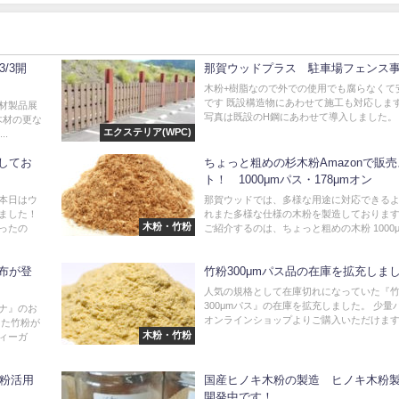
/3開
那賀ウッドプラス 駐車場フェンス
木粉+樹脂なので外での使用でも腐らなくて
です 既設構造物にあわせて施工も対応します
材製品展
写真は既設のH鋼にあわせて導入しました。 .
木材の更な
エクステリア(WPC)
..
してお
ちょっと粗めの杉木粉Amazonで販
ト！ 1000μmパス・178μmオン
本日はウ
那賀ウッドでは、多様な用途に対応できる
ました！
れまた多様な仕様の木粉を製造しております
木粉・竹粉
ったの
ご紹介するのは、ちょっと粗めの木粉 1000μ.
布が登
竹粉300μmパス品の在庫を拡充しま
人気の規格として在庫切れになっていた『
300μmパス』の在庫を拡充しました。 少量
ナ』のお
オンラインショップよりご購入いただけます。 
した竹粉が
木粉・竹粉
ィーガ
木粉活用
国産ヒノキ木粉の製造 ヒノキ木粉
開発中です！