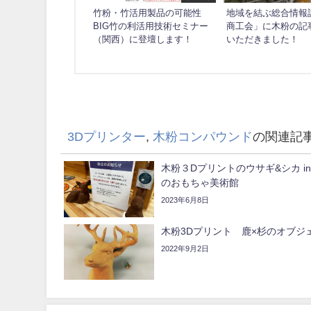
竹粉・竹活用製品の可能性
地域を結ぶ総合情報
BIG竹の利活用技術セミナー
商工会」に木粉の記
（関西）に登壇します！
いただきました！
3Dプリンター
,
木粉コンパウンド
の関連記
木粉３Dプリントのウサギ&シカ i
のおもちゃ美術館
2023年6月8日
木粉3Dプリント️ 鹿×杉のオブジ
2022年9月2日