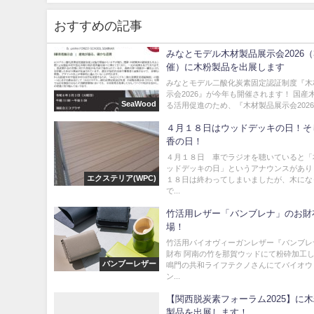
おすすめの記事
みなとモデル木材製品展示会2026（3
催）に木粉製品を出展します
みなとモデル二酸化炭素固定認証制度『木
示会2026』が今年も開催されます！ 国産
SeaWood
る活用促進のため、『木材製品展示会2026.
４月１８日はウッドデッキの日！そ
香の日！
４月１８日 車でラジオを聴いていると「
ッドデッキの日」というアナウンスがあり
エクステリア(WPC)
１８日は終わってしまいましたが、木にな
で...
竹活用レザー「バンブレナ」のお財
場！
竹活用バイオヴィーガンレザー『バンブレ
財布 阿南の竹を那賀ウッドにて粉砕加工
バンブーレザー
鳴門の共和ライフテクノさんにてバイオウ
ン...
【関西脱炭素フォーラム2025】に
製品を出展します！