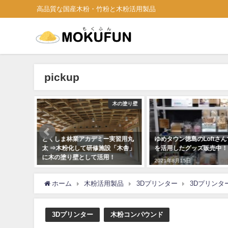
高品質な国産木粉・竹粉と木粉活用製品
pickup
news
木の塗り壁
固定認証
とくしま林業アカデミー実習用丸
ゆめタウン徳島のLoftさ
た(うち
太 ⇒木粉化して研修施設「木舎」
を活用したグッズ販売中！
に木の塗り壁として活用！
2021年8月15日
2018年12月7日
ホーム
木粉活用製品
3Dプリンター
3Dプリンタ
3Dプリンター
木粉コンパウンド