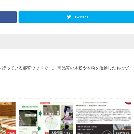
Twitter
を行っている那賀ウッドです。 高品質の木粉や木粉を活動したものづ
news
木粉簡易トイレ
SeaWood