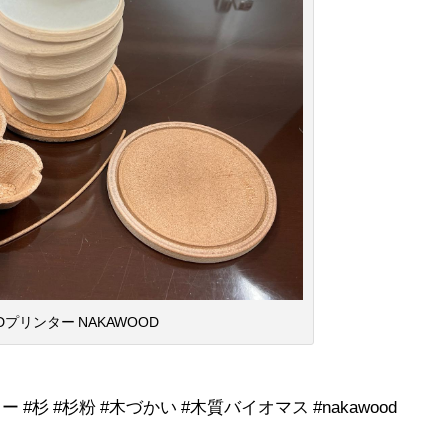
Dプリンター NAKAWOOD
dプリンター #杉 #杉粉 #木づかい #木質バイオマス #nakawood