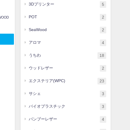
3Dプリンター
5
POT
2
WOOD
SeaWood
2
アロマ
4
うちわ
18
ウッドレザー
2
エクステリア(WPC)
23
サシェ
3
バイオプラスチック
3
バンブーレザー
4