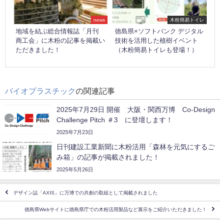
news
木粉簡易トイレ
地域を結ぶ総合情報誌「月刊
徳島県×ソフトバンク デジタル
商工会」に木粉の記事を掲載い
技術を活用した植樹イベント
ただきました！
（木粉簡易トイレも登場！）
バイオプラスチック
の関連記事
2025年7月29日 開催 大阪・関西万博 Co-Design
Challenge Pitch ＃3 に登壇します！
2025年7月23日
日刊建設工業新聞に木粉活用「森林を元気にするご
み箱」の記事が掲載されました！
2025年5月26日
デザイン誌「AXIS」に万博での共創の取組として掲載されました
徳島県Webサイトに徳島県庁での木粉活用製品など展示をご紹介いただきました！