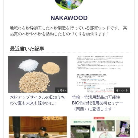
NAKAWOOD
地域材を粉砕加工した木粉製造を行っている那賀ウッドです。 高
品質の木粉や木粉を活動したものづくりを頑張ります！
最近書いた記事
うちわ
イベント
木粉アップサイクルのEcoうち
竹粉・竹活用製品の可能性
わで夏も未来も涼やかに！
BIG竹の利活用技術セミナー
（関西）に登壇します！