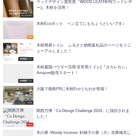
ウッドデザイン賞受賞『WOOD LEATHER(ウッドレザ
ー)』木粉を活用！
ウッドレザー
木粉Ecoポット ペン立てにもちょうどいいです♪
POT
木粉簡易トイレ ふるさと納税返礼品のページをリニ
ューアルしました！
木粉簡易トイレ
木粉凝固パウダー活用 非常用トイレ[『ヨカレカシ』
Amazon販売スタート！
木粉簡易トイレ
大阪で徳島PRに木粉Ecoうちわが登場！
うちわ
関西万博「Co-Design Challenge 2024」に採択されま
した！
news
木の香 -Woody Incense- 杉柚子の香（大）在庫補充し