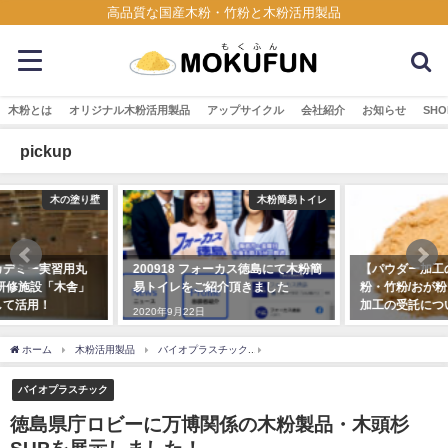
高品質な国産木粉・竹粉と木粉活用製品
木粉とは
オリジナル木粉活用製品
アップサイクル
会社紹介
お知らせ
SHO
pickup
木粉簡易トイレ
木粉・竹粉
200918 フォーカス徳島にて木粉簡
【パウダー加工の依頼対応】木
易トイレをご紹介頂きました
粉・竹粉/おが粉・チップなど粉砕
加工の受託について
2020年9月22日
2023年5月9日
ホーム
木粉活用製品
バイオプラスチック
徳島県庁ロビーに万博関係の木粉製品・
バイオプラスチック
徳島県庁ロビーに万博関係の木粉製品・木頭杉