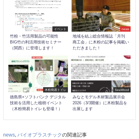
イベント
news
竹粉・竹活用製品の可能性
地域を結ぶ総合情報誌「月刊
BIG竹の利活用技術セミナー
商工会」に木粉の記事を掲載い
（関西）に登壇します！
ただきました！
木粉簡易トイレ
SeaWood
徳島県×ソフトバンク デジタル
みなとモデル木材製品展示会
技術を活用した植樹イベント
2026（3/3開催）に木粉製品を
（木粉簡易トイレも登場！）
出展します
news
,
バイオプラスチック
の関連記事