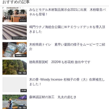
おすすめの記事
みなとモデル木材製品展示会2021に出展 木粉吸音パ
ネルも登場！
イベント
鳴門ウチノ海総合公園にＷＰＣウッドデッキを導入頂
きました
エクステリア(WPC)
木粉簡易トイレ 素早い凝固の様子をムービーでご紹
介
木粉簡易トイレ
徳島県那賀町 2020年も杉花粉 放出中です
木粉・竹粉
木の香 -Woody Incense- 杉柚子の香（大）在庫補充し
ました！
木の香
森林認証材の加工 丸太の皮むき
木粉・竹粉