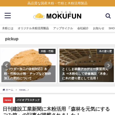
高品質な国産木粉・竹粉と木粉活用製品
木粉とは
オリジナル木粉活用製品
アップサイクル
会社紹介
お知らせ
SHO
pickup
木粉・竹粉
木の塗り壁
】木
とくしま林業アカデミー実習用丸
森林認証材の加工 丸太
など粉砕
太 ⇒木粉化して研修施設「木舎」
2021年8月15日
に木の塗り壁として活用！
2018年12月7日
ホーム
news
日刊建設工業新聞に木粉活用「森林を元気にするごみ箱」の記事が掲載
news
バイオプラスチック
日刊建設工業新聞に木粉活用「森林を元気にする