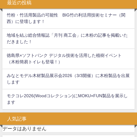
最近の投稿
竹粉・竹活用製品の可能性 BIG竹の利活用技術セミナー（関
西）に登壇します！
地域を結ぶ総合情報誌「月刊 商工会」に木粉の記事を掲載いた
だきました！
徳島県×ソフトバンク デジタル技術を活用した植樹イベント
（木粉簡易トイレも登場！）
みなとモデル木材製品展示会2026（3/3開催）に木粉製品を出展
します
モクコレ2026(Woodコレクション)にMOKU×FUN製品を展示し
ます
人気記事
データはありません