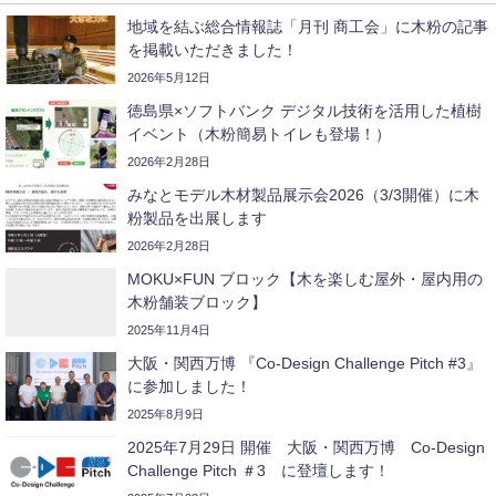
地域を結ぶ総合情報誌「月刊 商工会」に木粉の記事
を掲載いただきました！
2026年5月12日
徳島県×ソフトバンク デジタル技術を活用した植樹
イベント（木粉簡易トイレも登場！）
2026年2月28日
みなとモデル木材製品展示会2026（3/3開催）に木
粉製品を出展します
2026年2月28日
MOKU×FUN ブロック【木を楽しむ屋外・屋内用の
木粉舗装ブロック】
2025年11月4日
大阪・関西万博 『Co-Design Challenge Pitch #3』
に参加しました！
2025年8月9日
2025年7月29日 開催 大阪・関西万博 Co-Design
Challenge Pitch ＃3 に登壇します！