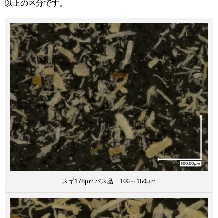
以上の区分です。
スギ178μｍパス品 106～150μｍ