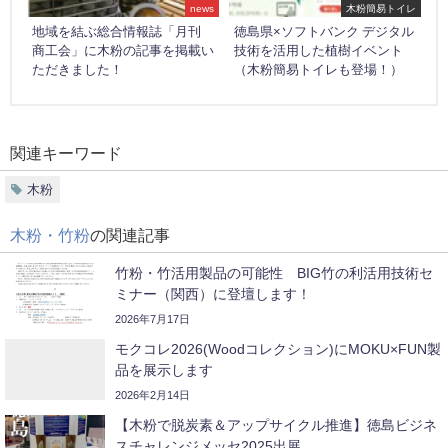
news
木粉簡易トイレ
地域を結ぶ総合情報誌「月刊
徳島県×ソフトバンク デジタル
商工会」に木粉の記事を掲載い
技術を活用した植樹イベント
ただきました！
（木粉簡易トイレも登場！）
関連キーワード
木粉
木粉・竹粉
の関連記事
竹粉・竹活用製品の可能性 BIG竹の利活用技術セ
ミナー（関西）に登壇します！
2026年7月17日
モクコレ2026(Woodコレクション)にMOKU×FUN製
品を展示します
2026年2月14日
【木粉で脱炭素＆アップサイクル推進】徳島ビジネ
スチャレンジメッセ2025出展