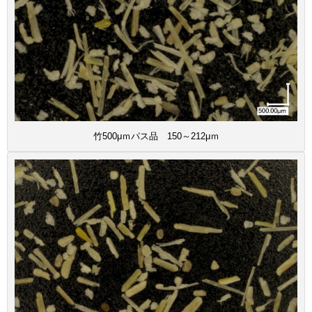
竹500μｍパス品 150～212μｍ