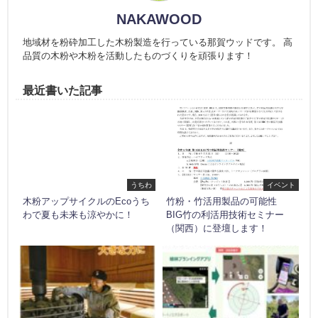
NAKAWOOD
地域材を粉砕加工した木粉製造を行っている那賀ウッドです。 高
品質の木粉や木粉を活動したものづくりを頑張ります！
最近書いた記事
うちわ
イベント
木粉アップサイクルのEcoうち
竹粉・竹活用製品の可能性
わで夏も未来も涼やかに！
BIG竹の利活用技術セミナー
（関西）に登壇します！