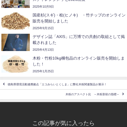
2025年10月9日
国産杉(スギ)・桧(ヒノキ) ・竹チップのオンライン
販売を開始しました
2025年9月15日
デザイン誌「AXIS」に万博での共創の取組として掲
載されました
2025年4月13日
木粉・竹粉10kg梱包品のオンライン販売を開始しま
した！
2025年1月25日
徳島県環境活動連携拠点「エコみらいとくしま」に弊社木粉関連製品が展示！
木粉のアスペクト比 ～木粉形状の指標～
この記事が気に入ったら