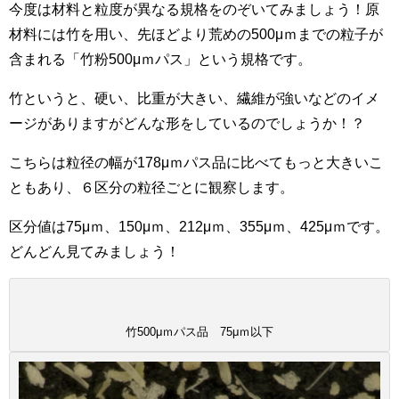
今度は材料と粒度が異なる規格をのぞいてみましょう！原
材料には竹を用い、先ほどより荒めの500μｍまでの粒子が
含まれる「竹粉500μｍパス」という規格です。
竹というと、硬い、比重が大きい、繊維が強いなどのイメ
ージがありますがどんな形をしているのでしょうか！？
こちらは粒径の幅が178μｍパス品に比べてもっと大きいこ
ともあり、６区分の粒径ごとに観察します。
区分値は75μｍ、150μｍ、212μｍ、355μｍ、425μｍです。
どんどん見てみましょう！
竹500μｍパス品 75μｍ以下