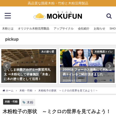
高品質な国産木粉・竹粉と木粉活用製品
木粉とは
オリジナル木粉活用製品
アップサイクル
会社紹介
お知らせ
SHO
pickup
木粉簡易トイレ
new
200918 フォーカス徳島にて木粉簡
ゆめタウン徳島のLoftさんで木粉
易トイレをご紹介頂きました
活用したグッズ販売中！
2020年9月22日
2021年8月15日
ホーム
木粉・竹粉
木粉粒子の形状 ～ミクロの世界を見てみよう！～
木粉・竹粉
木粉
木粉粒子の形状 ～ミクロの世界を見てみよう！