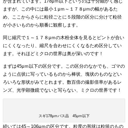
が含まれています。178μｍ以下というのは十分細かく感じ
ますが、この中には最小１μｍ～１７８μｍの幅があるた
め、ここからさらに粒径ごとに５段階の区分に分けて粒径
が小さいものから順番に観察します。
同じ縮尺で１～１７８μｍの木粉全体を見るとピントが合い
にくくなったり、縮尺を合わせにくくなるため区分してい
ます。それほどミクロの世界は奥が深いのです！
まずは45μｍ以下の区分です。この区分のなかでも、ゴマの
ように点状に写っているものから棒状、塊状のものなどい
ろいろな形状がみてとれます。数百倍の撮影倍率があるレ
ンズ、光学顕微鏡でないと写らない、ミクロの世界です！
スギ178μｍパス品 45μｍ以下
続いては45～106μｍの区分です。粒度の形状は粒状のもの