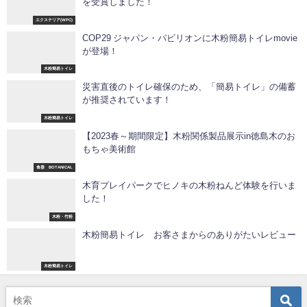
を受賞しました！
エクステリア(WPC)
COP29 ジャパン・パビリオンに木粉簡易トイレmovie
が登場！
木粉簡易トイレ
災害直後のトイレ確保のため、「簡易トイレ」の備蓄
が推奨されています！
木粉簡易トイレ
【2023春～期間限定】木粉関係製品展示in徳島木のお
もちゃ美術館
食器 BOTANICAL
木育プレイパークでヒノキの木粉ねんど体験を行いま
した！
木粉・竹粉
木粉簡易トイレ お客さまからのありがたいレビュー
木粉簡易トイレ