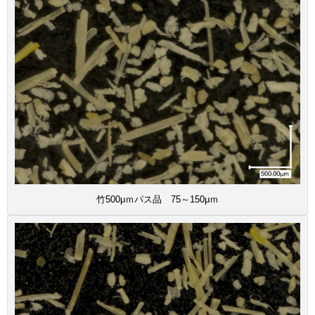
竹500μｍパス品 75～150μｍ