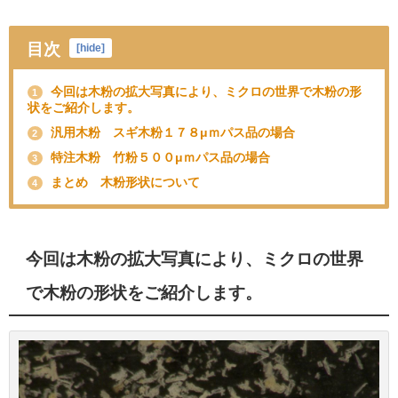
目次
[
hide
]
今回は木粉の拡大写真により、ミクロの世界で木粉の形
1
状をご紹介します。
汎用木粉 スギ木粉１７８μｍパス品の場合
2
特注木粉 竹粉５００μｍパス品の場合
3
まとめ 木粉形状について
4
今回は木粉の拡大写真により、ミクロの世界
で木粉の形状をご紹介します。