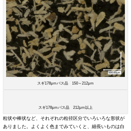
スギ178μｍパス品 150～212μｍ
スギ178μｍパス品 212μｍ以上
粒状や棒状など、それぞれの粒径区分でいろいろな形状が
ありました。よくよく色までみていくと、細長いものは白