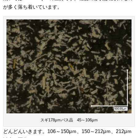
が多く落ち着いています。
スギ178μｍパス品 45～106μｍ
どんどんいきます。106～150μｍ、150～212μｍ、212μｍ