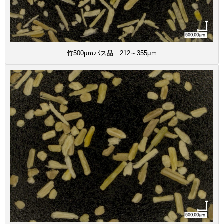
竹500μｍパス品 212～355μｍ