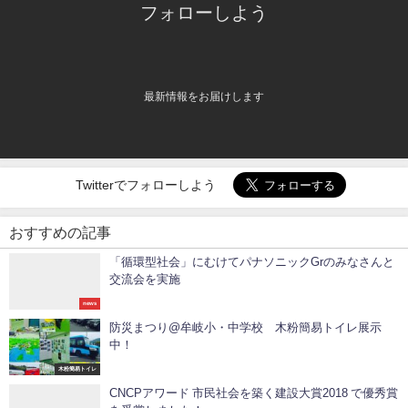
フォローしよう
最新情報をお届けします
Twitterでフォローしよう
おすすめの記事
「循環型社会」にむけてパナソニックGrのみなさんと
交流会を実施
news
防災まつり@牟岐小・中学校 木粉簡易トイレ展示
中！
木粉簡易トイレ
CNCPアワード 市民社会を築く建設大賞2018 で優秀賞