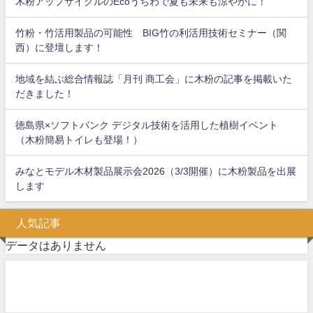
木粉アップサイクルのEcoうちわで夏も未来も涼やかに！
竹粉・竹活用製品の可能性 BIG竹の利活用技術セミナー（関
西）に登壇します！
地域を結ぶ総合情報誌「月刊 商工会」に木粉の記事を掲載いた
だきました！
徳島県×ソフトバンク デジタル技術を活用した植樹イベント
（木粉簡易トイレも登場！）
みなとモデル木材製品展示会2026（3/3開催）に木粉製品を出展
します
人気記事
データはありません
問い合わせフォーム
お気軽にお問い合わせください。