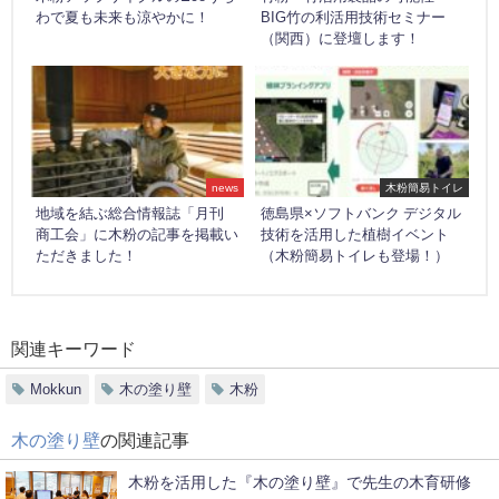
わで夏も未来も涼やかに！
BIG竹の利活用技術セミナー
（関西）に登壇します！
news
木粉簡易トイレ
地域を結ぶ総合情報誌「月刊
徳島県×ソフトバンク デジタル
商工会」に木粉の記事を掲載い
技術を活用した植樹イベント
ただきました！
（木粉簡易トイレも登場！）
関連キーワード
Mokkun
木の塗り壁
木粉
木の塗り壁
の関連記事
木粉を活用した『木の塗り壁』で先生の木育研修