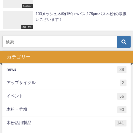
SeaWood
100メッシュ木粉(150μmパス,178μmパス木粉)の取扱
いございます！
木粉・竹粉
カテゴリー
news
38
アップサイクル
2
イベント
56
木粉・竹粉
90
木粉活用製品
141