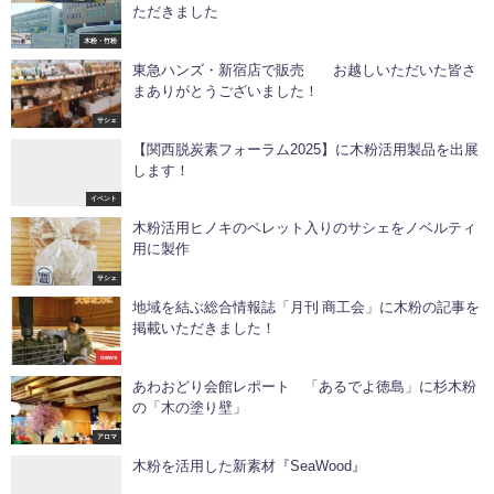
ただきました
木粉・竹粉
東急ハンズ・新宿店で販売 お越しいただいた皆さ
まありがとうございました！
サシェ
【関西脱炭素フォーラム2025】に木粉活用製品を出展
します！
イベント
木粉活用ヒノキのペレット入りのサシェをノベルティ
用に製作
サシェ
地域を結ぶ総合情報誌「月刊 商工会」に木粉の記事を
掲載いただきました！
news
あわおどり会館レポート 「あるでよ徳島」に杉木粉
の「木の塗り壁」
アロマ
木粉を活用した新素材『SeaWood』