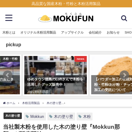
高品質な国産木粉・竹粉と木粉活用製品
木粉とは
オリジナル木粉活用製品
アップサイクル
会社紹介
お知らせ
SHO
pickup
news
木粉・竹粉
ゆめタウン徳島のLoftさんで木粉を
【パウダー加工の依頼対応】木
活用したグッズ販売中！
粉・竹粉/おが粉・チップなど粉砕
加工の受託について
2021年8月15日
2023年5月9日
ホーム
木粉活用製品
木の塗り壁
当社製木粉を使用した木の塗り壁『Mokkun那
木の塗り壁
Mokkun
木の塗り壁
木粉
当社製木粉を使用した木の塗り壁『Mokkun那