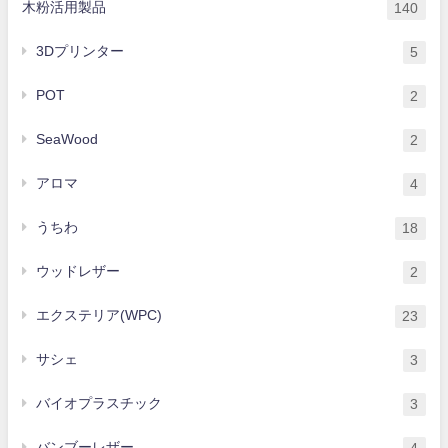
木粉活用製品
140
3Dプリンター
5
POT
2
SeaWood
2
アロマ
4
うちわ
18
ウッドレザー
2
エクステリア(WPC)
23
サシェ
3
バイオプラスチック
3
バンブーレザー