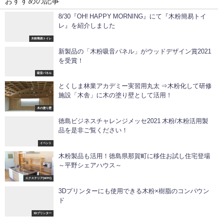
おすすめの記事
8/30『OH! HAPPY MORNING』にて『木粉簡易トイ
レ』を紹介しました
木粉簡易トイレ
新製品の「木粉吸音パネル」がウッドデザイン賞2021
を受賞！
吸音パネル
とくしま林業アカデミー実習用丸太 ⇒木粉化して研修
施設「木舎」に木の塗り壁として活用！
木の塗り壁
徳島ビジネスチャレンジメッセ2021 木粉/木粉活用製
品を是非ご覧ください！
イベント
木粉製品も活用！徳島県那賀町に移住お試し住宅登場
～平野シェアハウス～
エクステリア(WPC)
3Dプリンターにも使用できる木粉×樹脂のコンパウン
ド
3Dプリンター