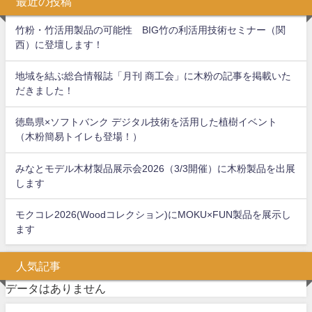
最近の投稿
竹粉・竹活用製品の可能性 BIG竹の利活用技術セミナー（関
西）に登壇します！
地域を結ぶ総合情報誌「月刊 商工会」に木粉の記事を掲載いた
だきました！
徳島県×ソフトバンク デジタル技術を活用した植樹イベント
（木粉簡易トイレも登場！）
みなとモデル木材製品展示会2026（3/3開催）に木粉製品を出展
します
モクコレ2026(Woodコレクション)にMOKU×FUN製品を展示し
ます
人気記事
データはありません