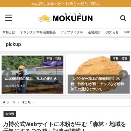
高品質な国産木粉・竹粉と木粉活用製品
木粉とは
オリジナル木粉活用製品
アップサイクル
会社紹介
お知らせ
SHO
pickup
木粉・竹粉
木粉・竹粉
木粉
皮むき
【パウダー加工の依頼対応】木
200918 フォーカス徳島
粉・竹粉/おが粉・チップなど粉砕
易トイレをご紹介頂きまし
加工の受託について
2020年9月22日
2023年5月9日
ホーム
未分類
万博公式Webサイトに木粉が生む「森林・地域を元気にするごみ箱」
未分類
万博公式Webサイトに木粉が生む「森林・地域を