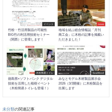
イベント
news
竹粉・竹活用製品の可能性
地域を結ぶ総合情報誌「月刊
BIG竹の利活用技術セミナー
商工会」に木粉の記事を掲載い
（関西）に登壇します！
ただきました！
木粉簡易トイレ
SeaWood
徳島県×ソフトバンク デジタル
みなとモデル木材製品展示会
技術を活用した植樹イベント
2026（3/3開催）に木粉製品を
（木粉簡易トイレも登場！）
出展します
未分類
の関連記事