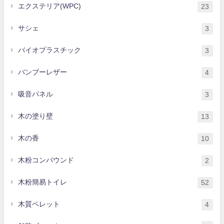
エクステリア(WPC)
23
サシェ
3
バイオプラスチック
3
バンブーレザー
4
吸音パネル
3
木の塗り壁
13
木の香
10
木粉コンパウンド
2
木粉簡易トイレ
52
木質ペレット
4