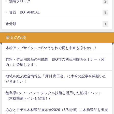
舗装ブロック
2
食器 BOTANICAL
9
未分類
1
最近の投稿
木粉アップサイクルのEcoうちわで夏も未来も涼やかに！
竹粉・竹活用製品の可能性 BIG竹の利活用技術セミナー（関
西）に登壇します！
地域を結ぶ総合情報誌「月刊 商工会」に木粉の記事を掲載いた
だきました！
徳島県×ソフトバンク デジタル技術を活用した植樹イベント
（木粉簡易トイレも登場！）
みなとモデル木材製品展示会2026（3/3開催）に木粉製品を出展