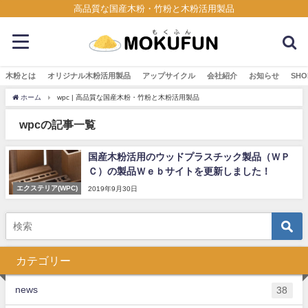
高品質な国産木粉・竹粉と木粉活用製品
木粉とは
オリジナル木粉活用製品
アップサイクル
会社紹介
お知らせ
SHO
ホーム
wpc | 高品質な国産木粉・竹粉と木粉活用製品
wpcの記事一覧
国産木粉活用のウッドプラスチック製品（ＷＰ
Ｃ）の製品Ｗｅｂサイトを更新しました！
エクステリア(WPC)
2019年9月30日
カテゴリー
news
38