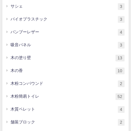
サシェ
3
バイオプラスチック
3
バンブーレザー
4
吸音パネル
3
木の塗り壁
13
木の香
10
木粉コンパウンド
2
木粉簡易トイレ
52
木質ペレット
4
舗装ブロック
2