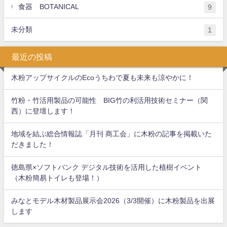
食器 BOTANICAL
9
未分類
1
最近の投稿
木粉アップサイクルのEcoうちわで夏も未来も涼やかに！
竹粉・竹活用製品の可能性 BIG竹の利活用技術セミナー（関
西）に登壇します！
地域を結ぶ総合情報誌「月刊 商工会」に木粉の記事を掲載いた
だきました！
徳島県×ソフトバンク デジタル技術を活用した植樹イベント
（木粉簡易トイレも登場！）
みなとモデル木材製品展示会2026（3/3開催）に木粉製品を出展
します